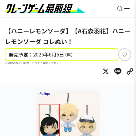
【ハニーレモンソーダ】【A石森羽花】ハニー
レモンソーダ コレぬい！
2025年6月5日 0時
発売予定：
い
※実際の発売日はサービスをご確認ください。
い
X
Li
ね