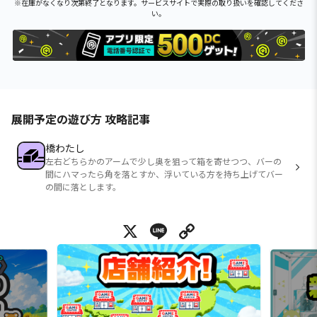
※在庫がなくなり次第終了となります。サービスサイトで実際の取り扱いを確認してくださ
い。
展開予定の遊び方 攻略記事
橋わたし
左右どちらかのアームで少し奥を狙って箱を寄せつつ、バーの
間にハマったら角を落とすか、浮いている方を持ち上げてバー
の間に落とします。
X
Line
Copy Link