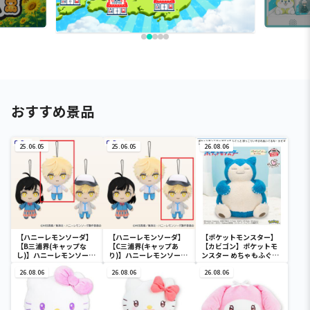
おすすめ景品
25.06.05
25.06.05
26.08.06
【ハニーレモンソーダ】
【ハニーレモンソーダ】
【ポケットモンスター】
【B三浦界(キャップな
【C三浦界(キャップあ
【カビゴン】ポケットモ
し)】ハニーレモンソーダ
り)】ハニーレモンソーダ
ンスター めちゃもふぐっ
コレぬい！
コレぬい！
と ほっこりいやされぬい
26.08.06
26.08.06
ぐるみ～カビゴン～
26.08.06