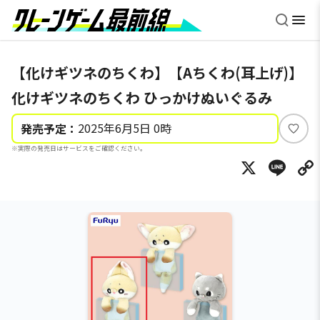
【化けギツネのちくわ】【Aちくわ(耳上げ)】
化けギツネのちくわ ひっかけぬいぐるみ
2025年6月5日 0時
発売予定：
い
※実際の発売日はサービスをご確認ください。
い
X
Li
ね