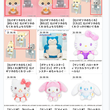
【化けギツネのちくわ】
【化けギツネのちくわ】
【化けギツネのちくわ】
【Aちくわ】化けギツネの
【Bたび】化けギツネのち
【Cたび】化けギツネのち
ちくわ おちょもらちBIG
くわ おちょもらちBIGぬ
くわ ひっかけぬいぐるみ
ぬいぐるみ
いぐるみ
25.06.05
26.08.06
26.08.06
【化けギツネのちくわ】
【ポケットモンスター】
【サンリオ】ハローキテ
【Bちくわ(耳下げ)】化け
【カビゴン】ポケットモ
ィ マジカルラベンダード
ギツネのちくわ ひっかけ
ンスター めちゃもふぐっ
ールGJ
ぬいぐるみ
と ほっこりいやされぬい
26.08.06
ぐるみ～カビゴン～
26.08.06
26.08.06
【サンリオ】【Aハローキ
【サンリオ】【Cマイメロ
【サンリオ】【Dシナモロ