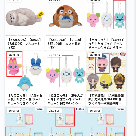
【SEALOOK】【B:027】
【SEALOOK】【C:015】
【たまごっち】【Cかわず
SEALOOK マスコット
SEALOOK ぬいぐるみ
っち】たまごっち ボール
（EX）
（EX）
チェーン付きぬいぐるみ
～Tamagotchi
26.08.06
26.08.06
Paradise～vol.3
26.08.06
【たまごっち】【Aみゃお
【たまごっち】【Bもんが
【刀剣乱舞】【A秋田藤四
っち】たまごっち ボール
っち】たまごっち ボール
郎】刀剣乱舞ONLINE ち
チェーン付きぬいぐるみ
チェーン付きぬいぐるみ
びぐるみ～秋田藤四郎・
～Tamagotchi
～Tamagotchi
大倶利伽羅・へし切長谷
Paradise～vol.2-R
26.08.05
Paradise～vol.3
26.08.05
部・獅子王・火車切～
26.08.05