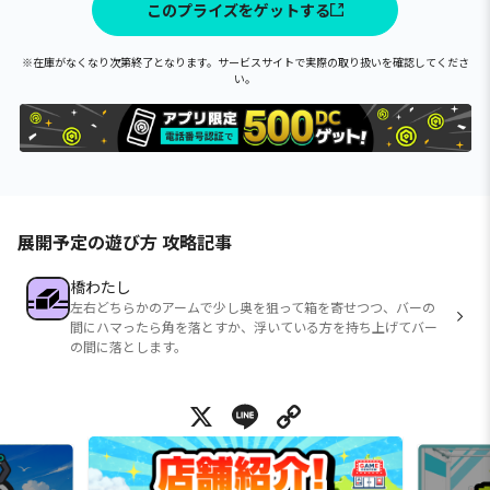
このプライズをゲットする
※在庫がなくなり次第終了となります。サービスサイトで実際の取り扱いを確認してくださ
い。
展開予定の遊び方 攻略記事
橋わたし
左右どちらかのアームで少し奥を狙って箱を寄せつつ、バーの
間にハマったら角を落とすか、浮いている方を持ち上げてバー
の間に落とします。
X
Line
Copy Link