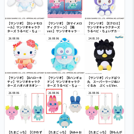
【サンリオ】【Dシナモロ
【サンリオ】【Bマイメロ
【サンリオ】【Eクロミ】
ール】サンリオキャラク
ディ グリーン】【箱
サンリオキャラクターズ
ターズ うるベビ・ちょい
ver.】サンリオキャラク
うるベビ・ちょいデカド
デカドール
ターズ おおきな
ール
26.08.06
SOFVIMATES～マイメロ
26.08.06
24.05.30
ディ マーメイドver. ～
【サンリオ】【Aハローキ
【サンリオ】【Bハンギョ
【サンリオ】バッドばつ
ティ】サンリオキャラク
ドン】サンリオキャラク
丸 スーパーラージぬい
ターズ ハオハオネオンタ
ターズ うるベビ・ちょい
ぐるみ ぷくっとVer.
ウンドールBIGタイプ1
デカドール
26.08.06
26.08.06
26.08.06
【たまごっち】【Cかわず
【たまごっち】【Aみゃお
【たまごっち】【Bもんが