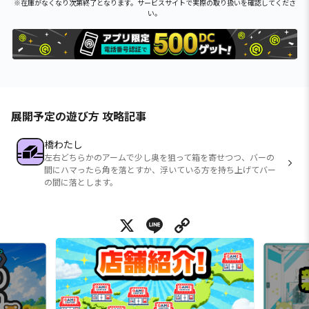
※在庫がなくなり次第終了となります。サービスサイトで実際の取り扱いを確認してくださ
い。
展開予定の遊び方 攻略記事
橋わたし
左右どちらかのアームで少し奥を狙って箱を寄せつつ、バーの
間にハマったら角を落とすか、浮いている方を持ち上げてバー
の間に落とします。
X
Line
Copy Link