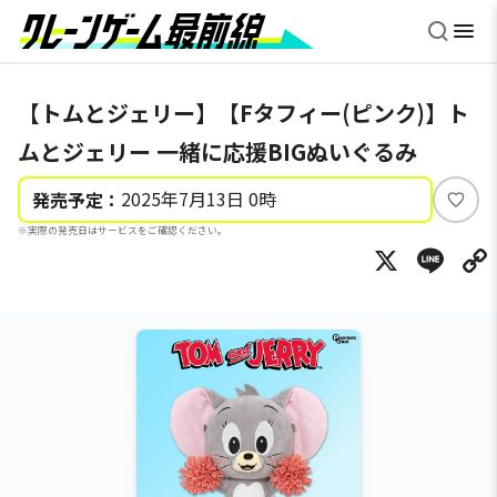
【トムとジェリー】【Fタフィー(ピンク)】ト
ムとジェリー 一緒に応援BIGぬいぐるみ
2025年7月13日 0時
発売予定：
い
※実際の発売日はサービスをご確認ください。
い
X
Li
ね