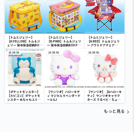
【トムとジェリー】
【トムとジェリー】
【トムとジェリー】
【A:YELLOW】トム＆ジ
【B:PINK】トム＆ジェリ
【A:RED】トム＆ジェリ
ェリー 保冷保温収納BOX
ー 保冷保温収納BOXチェ
ー アウトドアチェア
チェア
ア
Ver.3
26.08.06
26.08.06
26.08.06
【ポケットモンスター】
【サンリオ】ハローキテ
【サンリオ】【Aハローキ
【カビゴン】ポケットモ
ィ マジカルラベンダード
ティ】サンリオキャラク
ンスター めちゃもふぐっ
ールGJ
ターズ うるベビ・ちょい
と ほっこりいやされぬい
デカドール
ぐるみ～カビゴン～
もっと見る