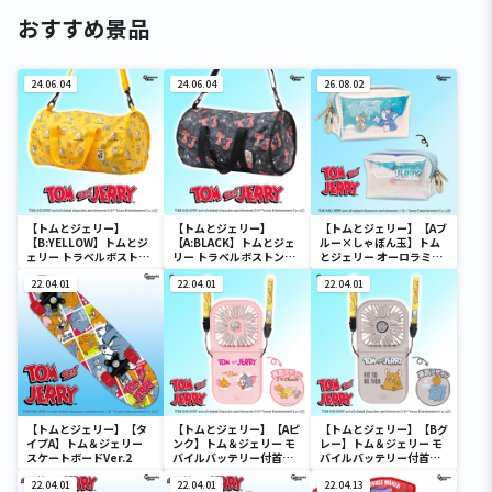
おすすめ景品
24.06.04
24.06.04
26.08.02
【トムとジェリー】
【トムとジェリー】
【トムとジェリー】【Aブ
【B:YELLOW】トムとジ
【A:BLACK】トムとジェ
ルー×しゃぼん玉】トム
ェリー トラベルボストン
リー トラベルボストンバ
とジェリー オーロラミニ
バック
ック
ポーチ
22.04.01
22.04.01
22.04.01
【トムとジェリー】【タ
【トムとジェリー】【Aピ
【トムとジェリー】【Bグ
イプA】トム＆ジェリー
ンク】トム＆ジェリー モ
レー】トム＆ジェリー モ
スケートボードVer.2
バイルバッテリー付首か
バイルバッテリー付首か
けファン
けファン
22.04.01
22.04.01
22.04.13