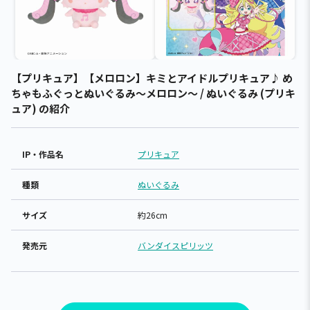
【プリキュア】【メロロン】キミとアイドルプリキュア♪ め
ちゃもふぐっとぬいぐるみ～メロロン～ / ぬいぐるみ (プリキ
ュア) の紹介
IP・作品名
プリキュア
種類
ぬいぐるみ
サイズ
約26cm
発売元
バンダイスピリッツ