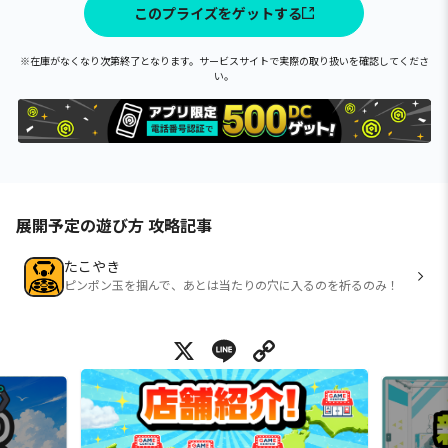
このプライズをゲットする
※在庫がなくなり次第終了となります。サービスサイトで実際の取り扱いを確認してくださ
い。
展開予定の遊び方 攻略記事
たこやき
ピンポン玉を掴んで、あとは当たりの穴に入るのを祈るのみ！
X
Line
Copy Link