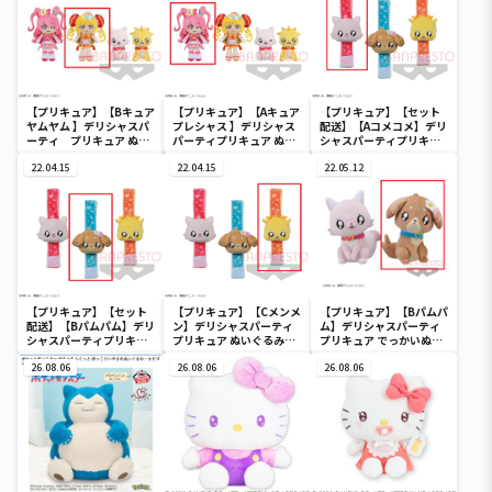
【プリキュア】【Bキュア
【プリキュア】【Aキュア
【プリキュア】【セット
ヤムヤム 】デリシャスパ
プレシャス 】デリシャス
配送】【Aコメコメ】デリ
ーティ プリキュア ぬい
パーティプリキュア ぬい
シャスパーティプリキュ
ぐるみ2
ぐるみ2
ア ぬいぐるみリストバン
22.04.15
22.04.15
ド
22.05.12
【プリキュア】【セット
【プリキュア】【Cメンメ
【プリキュア】【Bパムパ
配送】【Bパムパム】デリ
ン】デリシャスパーティ
ム】デリシャスパーティ
シャスパーティプリキュ
プリキュア ぬいぐるみリ
プリキュア でっかいぬい
ア ぬいぐるみリストバン
ストバンド
ぐるみ１
ド
26.08.06
26.08.06
26.08.06