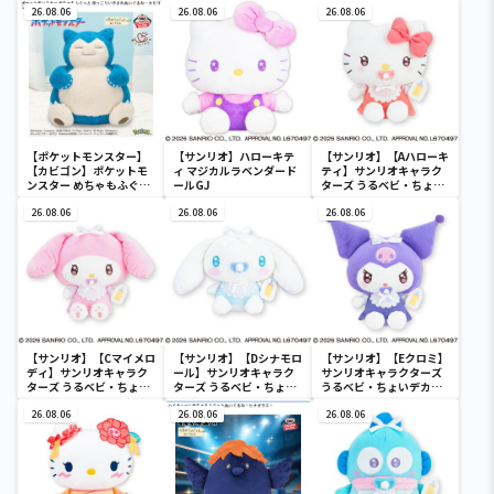
26.08.06
26.08.06
26.08.06
【ポケットモンスター】
【サンリオ】ハローキテ
【サンリオ】【Aハローキ
【カビゴン】ポケットモ
ィ マジカルラベンダード
ティ】サンリオキャラク
ンスター めちゃもふぐっ
ールGJ
ターズ うるベビ・ちょい
と ほっこりいやされぬい
デカドール
ぐるみ～カビゴン～
26.08.06
26.08.06
26.08.06
【サンリオ】【Cマイメロ
【サンリオ】【Dシナモロ
【サンリオ】【Eクロミ】
ディ】サンリオキャラク
ール】サンリオキャラク
サンリオキャラクターズ
ターズ うるベビ・ちょい
ターズ うるベビ・ちょい
うるベビ・ちょいデカド
デカドール
デカドール
ール
26.08.06
26.08.06
26.08.06