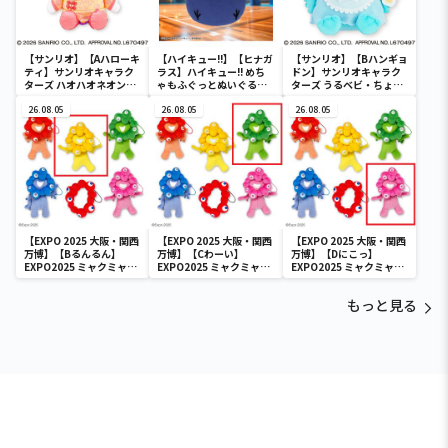
【サンリオ】【Aハローキ
【ハイキュー!!】【ヒナガ
【サンリオ】【Bハンギョ
ティ】サンリオキャラク
ラス】ハイキュー!! めち
ドン】サンリオキャラク
ターズ ハオハオネオンタ
ゃもふぐっとぬいぐるみ
ターズ うるベビ・ちょい
ウンドールBIGタイプ1
～ヒナガラス～
デカドール
26.08.05
26.08.05
26.08.05
【EXPO 2025 大阪・関西
【EXPO 2025 大阪・関西
【EXPO 2025 大阪・関西
万博】【Bるんるん】
万博】【Cわーい】
万博】【Dにこっ】
EXPO2025 ミャクミャク
EXPO2025 ミャクミャク
EXPO2025 ミャクミャク
カラフルゴム紐付きぬい
カラフルゴム紐付きぬい
カラフルゴム紐付きぬい
ぐるみ
ぐるみ
ぐるみ
もっと見る