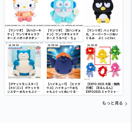
【サンリオ】【Aハローキ
【サンリオ】【Bハンギョ
【サンリオ】バッドばつ
ティ】サンリオキャラク
ドン】サンリオキャラク
丸 スーパーラージぬい
ターズ ハオハオネオンタ
ターズ うるベビ・ちょい
ぐるみ ぷくっとVer.
ウンドールBIGタイプ1
デカドール
26.08.06
26.08.06
26.08.05
【ポケットモンスター】
【ハイキュー!!】【ヒナガ
【EXPO 2025 大阪・関西
【カビゴン】ポケットモ
ラス】ハイキュー!! めち
万博】【Bるんるん】
ンスター めちゃもふぐっ
ゃもふぐっとぬいぐるみ
EXPO2025 ミャクミャク
と ほっこりいやされぬい
～ヒナガラス～
カラフルゴム紐付きぬい
ぐるみ～カビゴン～
ぐるみ
もっと見る