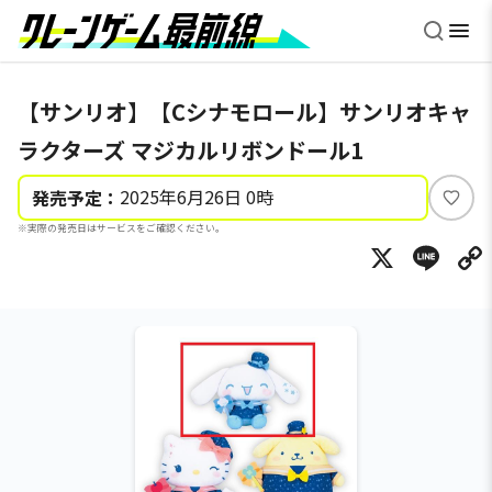
【サンリオ】【Cシナモロール】サンリオキャ
ラクターズ マジカルリボンドール1
2025年6月26日 0時
発売予定：
い
※実際の発売日はサービスをご確認ください。
い
X
Li
ね