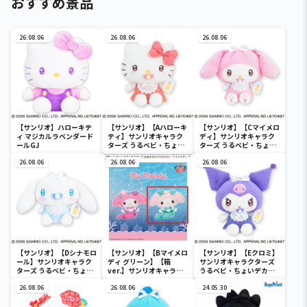
おすすめ景品
26.08.06
26.08.06
26.08.06
【サンリオ】ハローキテ
【サンリオ】【Aハローキ
【サンリオ】【Cマイメロ
ィ マジカルラベンダード
ティ】サンリオキャラク
ディ】サンリオキャラク
ールGJ
ターズ うるベビ・ちょい
ターズ うるベビ・ちょい
デカドール
デカドール
26.08.06
26.08.06
26.08.06
【サンリオ】【Dシナモロ
【サンリオ】【Bマイメロ
【サンリオ】【Eクロミ】
ール】サンリオキャラク
ディ グリーン】【箱
サンリオキャラクターズ
ターズ うるベビ・ちょい
ver.】サンリオキャラク
うるベビ・ちょいデカド
デカドール
ターズ おおきな
ール
26.08.06
SOFVIMATES～マイメロ
26.08.06
24.05.30
ディ マーメイドver. ～