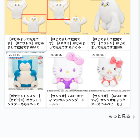
【はじめまして松尾で
【はじめまして松尾で
【はじめまして松尾で
す】【Bニワトリ】はじめ
す】【Aネズミ】はじめま
す】【ニワトリ】はじめ
まして松尾です ぬいぐる
して松尾です ぬいぐるみ
まして松尾です 超BIGぬ
みパペット
パペット
いぐるみ～ニワトリ～
26.08.06
26.08.06
26.08.06
【ポケットモンスター】
【サンリオ】ハローキテ
【サンリオ】【Aハローキ
【カビゴン】ポケットモ
ィ マジカルラベンダード
ティ】サンリオキャラク
ンスター めちゃもふぐっ
ールGJ
ターズ うるベビ・ちょい
と ほっこりいやされぬい
デカドール
ぐるみ～カビゴン～
もっと見る