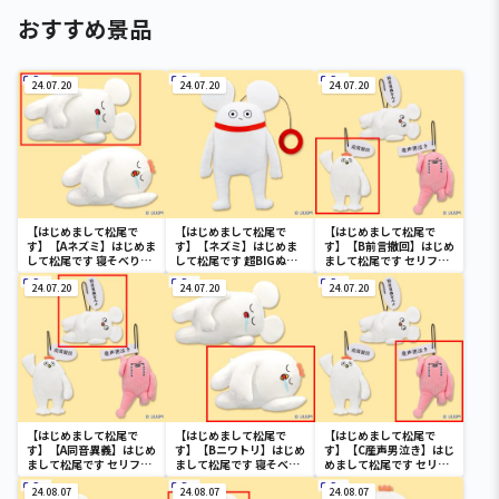
おすすめ景品
24.07.20
24.07.20
24.07.20
【はじめまして松尾で
【はじめまして松尾で
【はじめまして松尾で
す】【Aネズミ】はじめま
す】【ネズミ】はじめま
す】【B前言撤回】はじめ
して松尾です 寝そべり
して松尾です 超BIGぬい
まして松尾です セリフ付
BIGぬいぐるみ
ぐるみ～ネズミ～
きマスコット
24.07.20
24.07.20
24.07.20
【はじめまして松尾で
【はじめまして松尾で
【はじめまして松尾で
す】【A同音異義】はじめ
す】【Bニワトリ】はじめ
す】【C産声男泣き】はじ
まして松尾です セリフ付
まして松尾です 寝そべり
めまして松尾です セリフ
きマスコット
BIGぬいぐるみ
付きマスコット
24.08.07
24.08.07
24.08.07