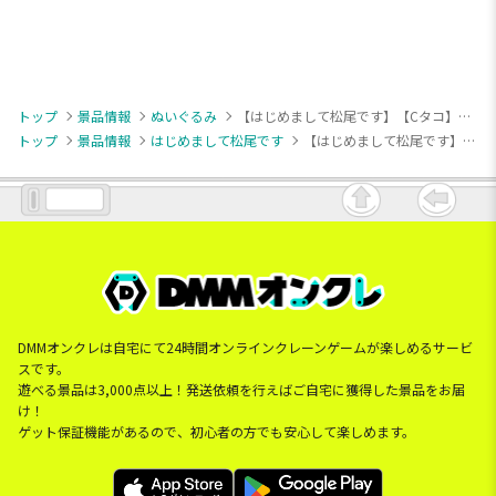
トップ
景品情報
ぬいぐるみ
【はじめまして松尾です】【Cタコ】はじめまして松尾です ひっかけぬいぐるみ
トップ
景品情報
はじめまして松尾です
【はじめまして松尾です】【Cタコ】はじめまして松尾です ひっかけぬいぐるみ
DMMオンクレは自宅にて24時間オンラインクレーンゲームが楽しめるサービ
スです。
遊べる景品は3,000点以上！発送依頼を行えばご自宅に獲得した景品をお届
け！
ゲット保証機能があるので、初心者の方でも安心して楽しめます。