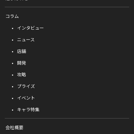
コラム
インタビュー
ニュース
店舗
開発
攻略
プライズ
イベント
キャラ特集
会社概要