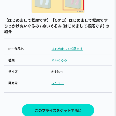
【はじめまして松尾です】【Cタコ】はじめまして松尾です
ひっかけぬいぐるみ / ぬいぐるみ (はじめまして松尾です) の
紹介
IP・作品名
はじめまして松尾です
種類
ぬいぐるみ
サイズ
約16cm
発売元
フリュー
このプライズをゲットする