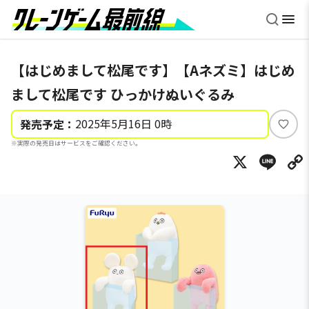
【はじめまして松尾です】【Aネズミ】はじめ
まして松尾です ひっかけぬいぐるみ
2025年5月16日 0時
発売予定：
い
※実際の発売日はサービスをご確認ください。
い
X
Li
ね