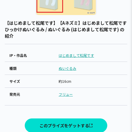
【はじめまして松尾です】【Aネズミ】はじめまして松尾です
ひっかけぬいぐるみ / ぬいぐるみ (はじめまして松尾です) の
紹介
IP・作品名
はじめまして松尾です
種類
ぬいぐるみ
サイズ
約16cm
発売元
フリュー
このプライズをゲットする