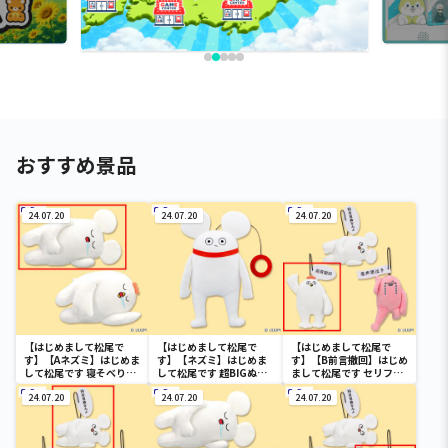
おすすめ景品
24.07.20
24.07.20
24.07.20
【はじめまして松尾で
【はじめまして松尾で
【はじめまして松尾で
す】【Aネズミ】はじめま
す】【ネズミ】はじめま
す】【B前言撤回】はじめ
して松尾です 寝そべり
して松尾です 超BIGぬい
まして松尾です セリフ付
BIGぬいぐるみ
ぐるみ～ネズミ～
きマスコット
24.07.20
24.07.20
24.07.20