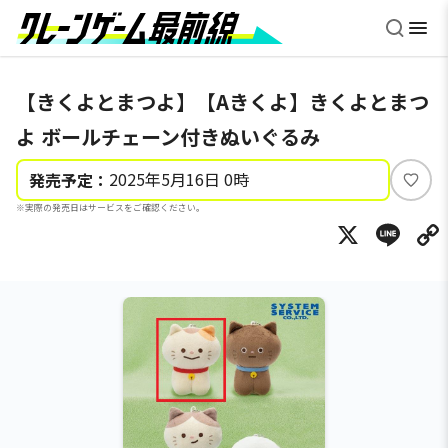
【きくよとまつよ】【Aきくよ】きくよとまつ
よ ボールチェーン付きぬいぐるみ
2025年5月16日 0時
発売予定：
い
※実際の発売日はサービスをご確認ください。
い
X
Li
ね