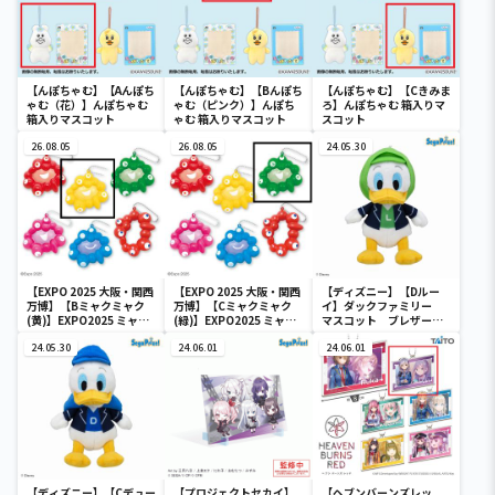
【んぽちゃむ】【Aんぽち
【んぽちゃむ】【Bんぽち
【んぽちゃむ】【Cきみま
ゃむ（花）】んぽちゃむ
ゃむ（ピンク）】んぽち
ろ】んぽちゃむ 箱入りマ
箱入りマスコット
ゃむ 箱入りマスコット
スコット
26.08.05
26.08.05
24.05.30
【EXPO 2025 大阪・関西
【EXPO 2025 大阪・関西
【ディズニー】【Dルー
万博】【Bミャクミャク
万博】【Cミャクミャク
イ】ダックファミリー
(黄)】EXPO2025 ミャク
(緑)】EXPO2025 ミャク
マスコット ブレザーコ
ミャク カラフルスクイー
ミャク カラフルスクイー
スチューム
ズマスコット
24.05.30
ズマスコット
24.06.01
24.06.01
【ディズニー】【Cデュー
【プロジェクトセカイ】
【ヘブンバーンズレッ