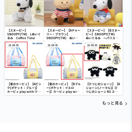
【スヌーピー】
【スヌーピー】【Aチャー
【スヌーピー】【Bスヌー
SNOOPY(TM) Lぬいぐ
リー・ブラウン】
ピー】SNOOPY(TM)
るみ Coffee Time
SNOOPY(TM) ぬいぐ
ぬいぐるみ ～パリスタ
るみ ～パリスタイル～
イル～
26.08.05
26.08.05
26.08.05
【星のカービィ】【Aピン
【星のカービィ】【Bブル
【ひつじのショーン】【A
ク(ポケット：ブルー)】
ー(ポケット：イエロ
ショーン(ノーマル)】ひ
カービィ play with ワド
ー)】カービィ play with
つじのショーン BS スマ
ルディ ボストンバッグ
ワドルディ ボストンバッ
ホショーンルダー
グ
もっと見る