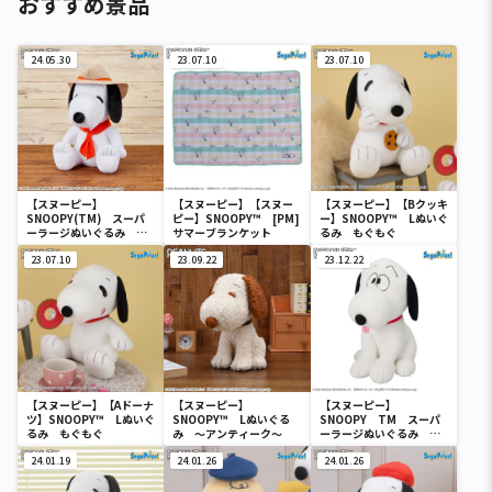
おすすめ景品
24.05.30
23.07.10
23.07.10
【スヌーピー】
【スヌーピー】【スヌー
【スヌーピー】【Bクッキ
SNOOPY(TM) スーパ
ピー】SNOOPY™ [PM]
ー】SNOOPY™ Lぬいぐ
ーラージぬいぐるみ ビ
サマーブランケット
るみ もぐもぐ
ーグル・スカウト
23.07.10
23.09.22
23.12.22
【スヌーピー】【Aドーナ
【スヌーピー】
【スヌーピー】
ツ】SNOOPY™ Lぬいぐ
SNOOPY™ Lぬいぐる
SNOOPY TM スーパ
るみ もぐもぐ
み ～アンティーク～
ーラージぬいぐるみ ～
FACE～
24.01.19
24.01.26
24.01.26