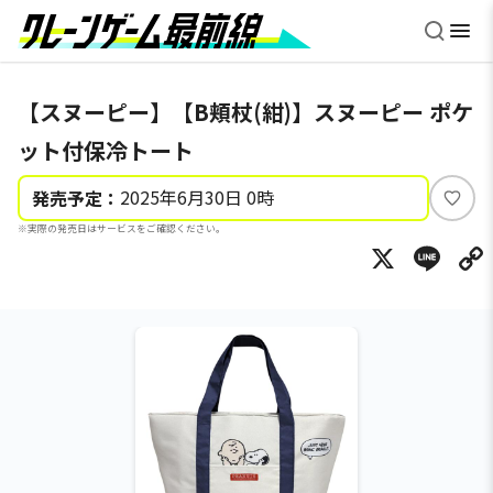
【スヌーピー】【B頬杖(紺)】スヌーピー ポケ
ット付保冷トート
2025年6月30日 0時
発売予定：
い
※実際の発売日はサービスをご確認ください。
い
X
Li
ね