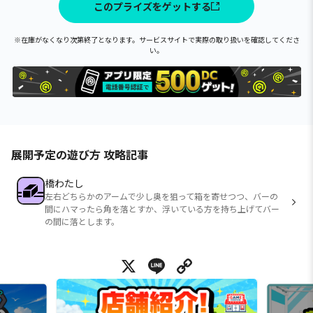
このプライズをゲットする
※在庫がなくなり次第終了となります。サービスサイトで実際の取り扱いを確認してくださ
い。
展開予定の遊び方 攻略記事
橋わたし
左右どちらかのアームで少し奥を狙って箱を寄せつつ、バーの
間にハマったら角を落とすか、浮いている方を持ち上げてバー
の間に落とします。
X
Line
Copy Link