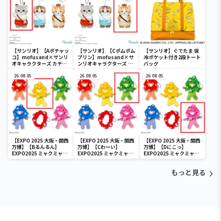
【サンリオ】【Aポチャッ
【サンリオ】【Cポムポム
【サンリオ】ぐでたま 保
コ】mofusand×サンリ
プリン】mofusand×サ
冷ポケット付き2段トート
オキャラクターズ カチュ
ンリオキャラクターズ カ
バッグ
ーシャマスコット②
チューシャマスコット②
26.08.05
26.08.05
26.08.05
【EXPO 2025 大阪・関西
【EXPO 2025 大阪・関西
【EXPO 2025 大阪・関西
万博】【Bるんるん】
万博】【Cわーい】
万博】【Dにこっ】
EXPO2025 ミャクミャク
EXPO2025 ミャクミャク
EXPO2025 ミャクミャク
カラフルゴム紐付きぬい
カラフルゴム紐付きぬい
カラフルゴム紐付きぬい
ぐるみ
ぐるみ
ぐるみ
もっと見る