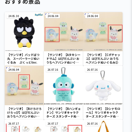
おすすめ景品
24.05.30
24.06.04
24.06.04
【サンリオ】バッドばつ
【サンリオ】【Aタキシー
【サンリオ】【Cポチャッ
丸 スーパーラージぬい
ドサム】はぴだんぶい お
コ】はぴだんぶい おうち
ぐるみ ぷくっとVer.
うちヘアバンドぬいぐる
ヘアバンドぬいぐるみ②
み②
24.06.04
26.07.16
26.07.16
【サンリオ】【Bけろけろ
【サンリオ】【Bハンギョ
【サンリオ】【Dシナモロ
けろっぴ】はぴだんぶい
ドン】サンリオキャラク
ール】サンリオキャラク
おうちヘアバンドぬいぐ
ターズ スタンダードぬい
ターズ スタンダードぬい
るみ②
ぐるみリール付きパスケ
ぐるみリール付きパスケ
26.07.17
ース
26.07.17
ース
26.07.16