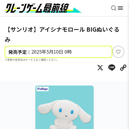
【サンリオ】アイシナモロール BIGぬいぐる
み
2025年5月10日 0時
発売予定：
い
※実際の発売日はサービスをご確認ください。
い
X
Li
ね