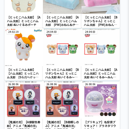
【とっとこハム太郎】【A
【とっとこハム太郎】【A
【とっとこハム太郎】【B
ハム太郎】とっとこハム
ハム太郎】とっとこハム
リボンちゃん】とっとこ
太郎 ぬいぐるみポーチ
太郎 [PM]おねんねティ
ハム太郎 [PM]おねんね
ッシュボックスカバー
ティッシュボックスカバ
24.02.19
24.04.03
ー
24.04.03
【とっとこハム太郎】
【とっとこハム太郎】【B
【とっとこハム太郎】【A
【ハム太郎】とっとこハ
リボンちゃん】とっとこ
ハム太郎】とっとこハム
ム太郎 [SGJ]へけっぬ
ハム太郎 ぬいぐるみ～み
太郎 ぬいぐるみ～みんな
いぐるみ
んなでパジャマパーティ
でパジャマパーティーな
26.08.06
ーなのだ～
26.08.06
のだ～
26.08.06
【鬼滅の刃】【A煉獄杏寿
【鬼滅の刃】【B胡蝶しの
【プリキュア】名探偵プ
郎】アニメ「鬼滅の刃」
ぶ】アニメ「鬼滅の刃」
リキュア！ プラネタリウ