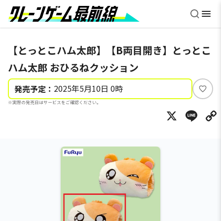
【とっとこハム太郎】【B両目開き】とっとこ
ハム太郎 おひるねクッション
2025年5月10日 0時
発売予定：
い
※実際の発売日はサービスをご確認ください。
い
X
Li
ね