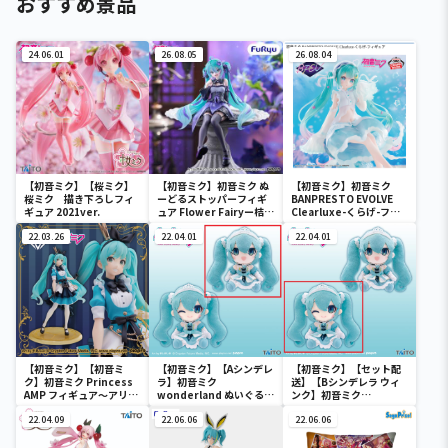
おすすめ景品
24.06.01
26.08.05
26.08.04
【初音ミク】【桜ミク】
【初音ミク】初音ミク ぬ
【初音ミク】初音ミク
桜ミク 描き下ろしフィ
ーどるストッパーフィギ
BANPRESTO EVOLVE
ギュア 2021ver.
ュア Flower Fairyー桔梗
Clearluxe-くらげ-フィ
ー
ギュア
22.03.26
22.04.01
22.04.01
【初音ミク】【初音ミ
【初音ミク】【Aシンデレ
【初音ミク】【セット配
ク】初音ミク Princess
ラ】初音ミク
送】【Bシンデレラ ウィ
AMP フィギュア～アリス
wonderland ぬいぐるみ
ンク】初音ミク
ver.～
vol.4
wonderland ぬいぐるみ
22.04.09
22.06.06
vol.4
22.06.06