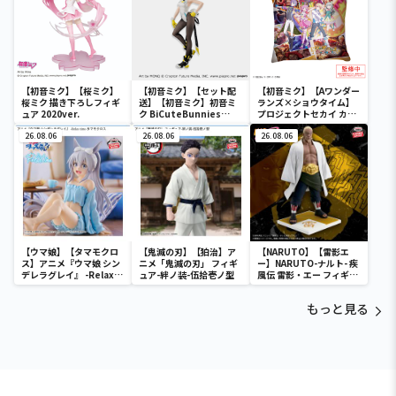
【初音ミク】【桜ミク】
【初音ミク】【セット配
【初音ミク】【Aワンダー
桜ミク 描き下ろしフィギ
送】【初音ミク】初音ミ
ランズ×ショウタイム】
ュア 2020ver.
ク BiCuteBunnies
プロジェクトセカイ カラ
Figure－ストリートver.
フルステージ！ feat. 初
26.08.06
－
26.08.06
音ミク クッションVol.2
26.08.06
【ウマ娘】【タマモクロ
【鬼滅の刃】【狛治】ア
【NARUTO】【雷影エ
ス】アニメ『ウマ娘 シン
ニメ「鬼滅の刃」 フィギ
ー】NARUTO-ナルト- 疾
デレラグレイ』 -Relax
ュア-絆ノ装-伍拾壱ノ型
風伝 雷影・エー フィギュ
time-タマモクロス
ア～五影集結…!!～
もっと見る