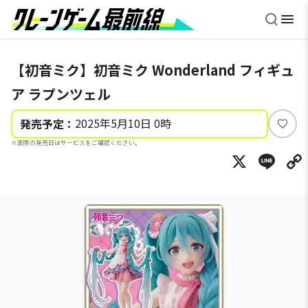
【初音ミク】初音ミク Wonderland フィギュ
ア ラプンツェル
2025年5月10日 0時
発売予定：
い
※実際の発売日はサービスをご確認ください。
い
X
Li
ね