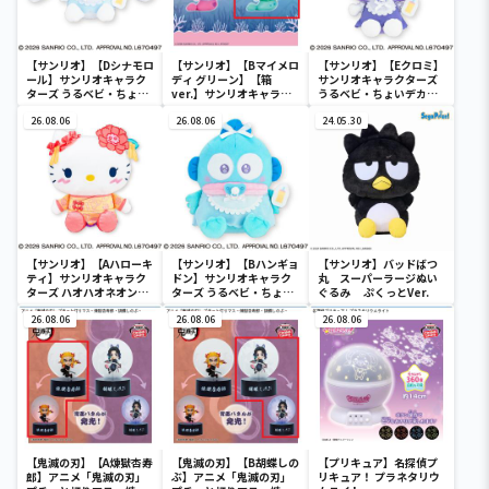
【サンリオ】【Dシナモロ
【サンリオ】【Bマイメロ
【サンリオ】【Eクロミ】
ール】サンリオキャラク
ディ グリーン】【箱
サンリオキャラクターズ
ターズ うるベビ・ちょい
ver.】サンリオキャラク
うるベビ・ちょいデカド
デカドール
ターズ おおきな
ール
26.08.06
SOFVIMATES～マイメロ
26.08.06
24.05.30
ディ マーメイドver. ～
【サンリオ】【Aハローキ
【サンリオ】【Bハンギョ
【サンリオ】バッドばつ
ティ】サンリオキャラク
ドン】サンリオキャラク
丸 スーパーラージぬい
ターズ ハオハオネオンタ
ターズ うるベビ・ちょい
ぐるみ ぷくっとVer.
ウンドールBIGタイプ1
デカドール
26.08.06
26.08.06
26.08.06
【鬼滅の刃】【A煉獄杏寿
【鬼滅の刃】【B胡蝶しの
【プリキュア】名探偵プ
郎】アニメ「鬼滅の刃」
ぶ】アニメ「鬼滅の刃」
リキュア！ プラネタリウ