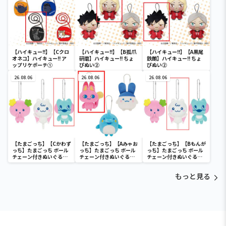
【ハイキュー!!】【Cクロ
【ハイキュー!!】【B孤爪
【ハイキュー!!】【A黒尾
オネコ】ハイキュー!! ア
研磨】ハイキュー!! ちょ
鉄朗】ハイキュー!! ちょ
ップリケポーチ①
ぴぬい②
ぴぬい②
26.08.06
26.08.06
26.08.06
【たまごっち】【Cかわず
【たまごっち】【Aみゃお
【たまごっち】【Bもんが
っち】たまごっち ボール
っち】たまごっち ボール
っち】たまごっち ボール
チェーン付きぬいぐるみ
チェーン付きぬいぐるみ
チェーン付きぬいぐるみ
～Tamagotchi
～Tamagotchi
～Tamagotchi
Paradise～vol.3
Paradise～vol.2-R
Paradise～vol.3
もっと見る