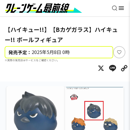
【ハイキュー!!】【Bカゲガラス】ハイキュ
ー!! ボールフィギュア
2025年5月8日 0時
発売予定：
い
※実際の発売日はサービスをご確認ください。
い
X
Li
ね