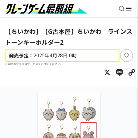
【ちいかわ】【G古本屋】ちいかわ ラインス
トーンキーホルダー2
2025年4月28日 0時
発売予定：
い
※実際の発売日はサービスをご確認ください。
い
X
Li
ね