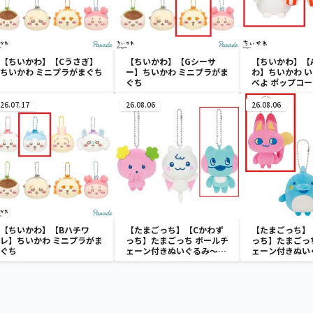
【ちいかわ】【Cうさぎ】
【ちいかわ】【Gシーサ
【ちいかわ】【
ちいかわ ミニプラがまぐち
ー】ちいかわ ミニプラがま
わ】ちいかわ 
ぐち
べよ ポップコ
み
26.07.17
26.08.06
26.08.06
【ちいかわ】【Bハチワ
【たまごっち】【Cかわず
【たまごっち】
レ】ちいかわ ミニプラがま
っち】たまごっち ボールチ
っち】たまごっ
ぐち
ェーン付きぬいぐるみ～
ェーン付きぬい
Tamagotchi Paradise～
Tamagotchi P
vol.3
vol.2-R