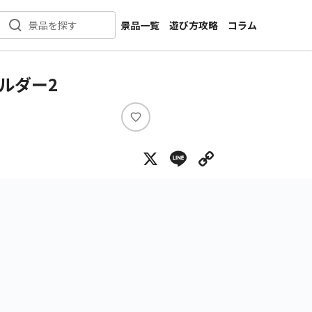
景品一覧
遊び方攻略
コラム
景品を探す
新着景品
インタビュー
カテゴリ一覧
ニュース
ルダー2
作品名一覧
店舗
メーカー一覧
開発
い
い
攻略
X
Line
Copy Lin
ね
プライズ
イベント
キャラ特集