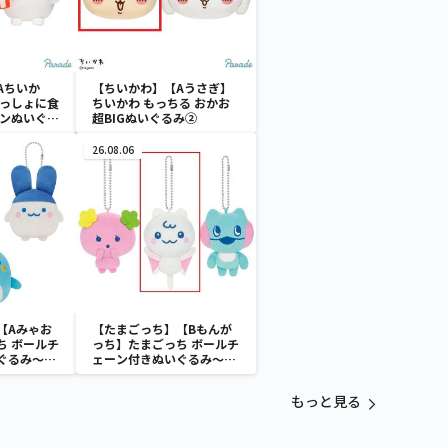
Aちいか
【ちいかわ】【Aうさぎ】
いっしょに食
ちいかわ もっちる おかお
ーンぬいぐる
超BIGぬいぐるみ②
26.08.06
【Aみゃお
【たまごっち】【Bもんが
ち ボールチ
っち】たまごっち ボールチ
ぐるみ～
ェーン付きぬいぐるみ～
aradise～
Tamagotchi Paradise～
vol.3
もっと見る