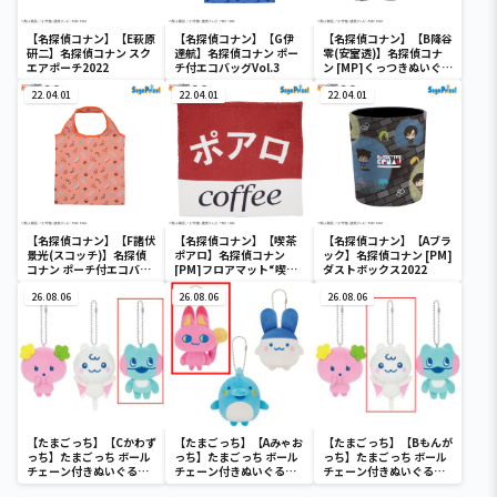
【名探偵コナン】【E萩原
【名探偵コナン】【G伊
【名探偵コナン】【B降谷
研二】名探偵コナン スク
達航】名探偵コナン ポー
零(安室透)】名探偵コナ
エアポーチ2022
チ付エコバッグVol.3
ン [MP]くっつきぬいぐる
み“コナン&降谷&高木&
22.04.01
22.04.01
佐藤”
22.04.01
【名探偵コナン】【F諸伏
【名探偵コナン】【喫茶
【名探偵コナン】【Aブラ
景光(スコッチ)】名探偵
ポアロ】名探偵コナン
ック】名探偵コナン [PM]
コナン ポーチ付エコバッ
[PM]フロアマット“喫茶
ダストボックス2022
グVol.3
ポアロ”
26.08.06
26.08.06
26.08.06
【たまごっち】【Cかわず
【たまごっち】【Aみゃお
【たまごっち】【Bもんが
っち】たまごっち ボール
っち】たまごっち ボール
っち】たまごっち ボール
チェーン付きぬいぐるみ
チェーン付きぬいぐるみ
チェーン付きぬいぐるみ
～Tamagotchi
～Tamagotchi
～Tamagotchi