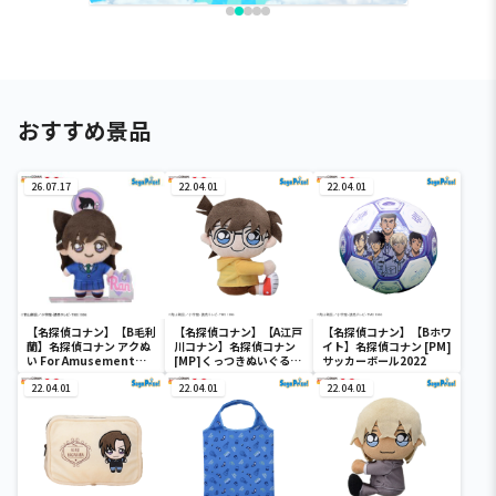
おすすめ景品
26.07.17
22.04.01
22.04.01
【名探偵コナン】【B毛利
【名探偵コナン】【A江戸
【名探偵コナン】【Bホワ
蘭】名探偵コナン アクぬ
川コナン】名探偵コナン
イト】名探偵コナン [PM]
い For Amusement
[MP]くっつきぬいぐる
サッカーボール2022
Vol.1（EX）
み“コナン&降谷&高木&
22.04.01
佐藤”
22.04.01
22.04.01