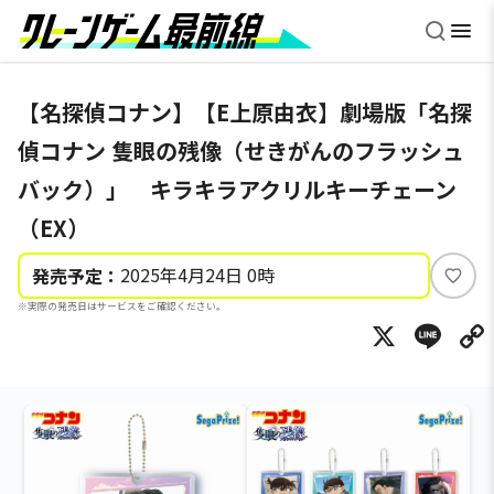
【名探偵コナン】【E上原由衣】劇場版「名探
偵コナン 隻眼の残像（せきがんのフラッシュ
バック）」 キラキラアクリルキーチェーン
（EX）
2025年4月24日 0時
発売予定：
い
※実際の発売日はサービスをご確認ください。
い
X
Li
ね