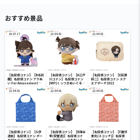
おすすめ景品
26.07.17
22.04.01
22.04.01
【名探偵コナン】【B毛利
【名探偵コナン】【A江戸
【名探偵コナン】【E萩原
蘭】名探偵コナン アクぬ
川コナン】名探偵コナン
研二】名探偵コナン スク
い For Amusement
[MP]くっつきぬいぐる
エアポーチ2022
Vol.1（EX）
み“コナン&降谷&高木&
22.04.01
佐藤”
22.04.01
22.04.01
【名探偵コナン】【G伊
【名探偵コナン】【B降谷
【名探偵コナン】【F諸伏
達航】名探偵コナン ポー
零(安室透)】名探偵コナ
景光(スコッチ)】名探偵
チ付エコバッグVol.3
ン [MP]くっつきぬいぐる
コナン ポーチ付エコバッ