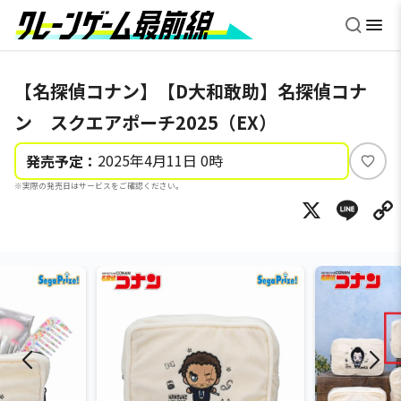
【名探偵コナン】【D大和敢助】名探偵コナ
ン スクエアポーチ2025（EX）
2025年4月11日 0時
発売予定：
い
※実際の発売日はサービスをご確認ください。
い
X
Li
ね