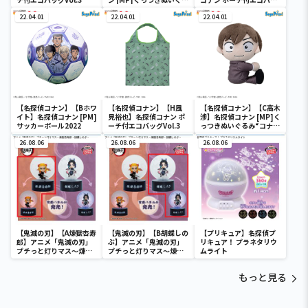
み“コナン&降谷&高木&
グVol.3
22.04.01
佐藤”
22.04.01
22.04.01
【名探偵コナン】【Bホワ
【名探偵コナン】【H風
【名探偵コナン】【C高木
イト】名探偵コナン [PM]
見裕也】名探偵コナン ポ
渉】名探偵コナン [MP]く
サッカーボール2022
ーチ付エコバッグVol.3
っつきぬいぐるみ“コナン
&降谷&高木&佐藤”
26.08.06
26.08.06
26.08.06
【鬼滅の刃】【A煉獄杏寿
【鬼滅の刃】【B胡蝶しの
【プリキュア】名探偵プ
郎】アニメ「鬼滅の刃」
ぶ】アニメ「鬼滅の刃」
リキュア！ プラネタリウ
プチっと灯りマス～煉獄
プチっと灯りマス～煉獄
ムライト
杏寿郎・胡蝶しのぶ～
杏寿郎・胡蝶しのぶ～
もっと見る