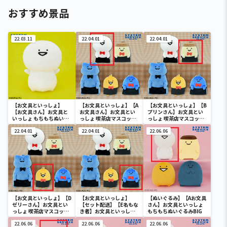
おすすめ景品
22.03.11
22.04.01
22.04.01
【お文具といっしょ】
【お文具といっしょ】【A
【お文具といっしょ】【B
【お文具さん】お文具と
お文具さん】お文具とい
プリンさん】お文具とい
いっしょ もちもちぬいぐ
っしょ 喫茶店マスコット
っしょ 喫茶店マスコット
るみXL プレミアム
キーチェーン
キーチェーン
22.04.01
22.04.01
22.06.06
【お文具といっしょ】【D
【お文具といっしょ】
【ぬいぐるみ】【Aお文具
ゼリーさん】お文具とい
【セット配送】【E名もな
さん】お文具といっしょ
っしょ 喫茶店マスコット
き者】お文具といっしょ
もちもちぬいぐるみBIG
キーチェーン
喫茶店マスコットキーチ
22.06.06
ェーン
22.06.06
22.06.06