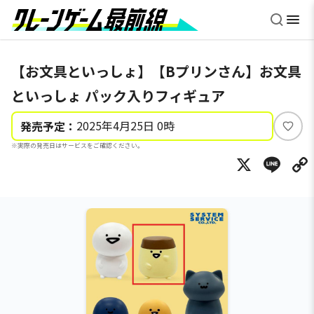
【お文具といっしょ】【Bプリンさん】お文具
といっしょ パック入りフィギュア
2025年4月25日 0時
発売予定：
い
※実際の発売日はサービスをご確認ください。
い
X
Li
ね