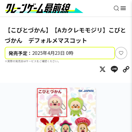
【こびとづかん】【Aカクレモモジリ】こびと
づかん デフォルメマスコット
2025年4月23日 0時
発売予定：
い
※実際の発売日はサービスをご確認ください。
い
X
Li
ね