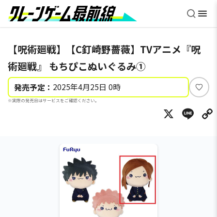
【呪術廻戦】【C釘崎野薔薇】TVアニメ『呪
術廻戦』 もちぴこぬいぐるみ①
2025年4月25日 0時
発売予定：
い
※実際の発売日はサービスをご確認ください。
い
X
Li
ね