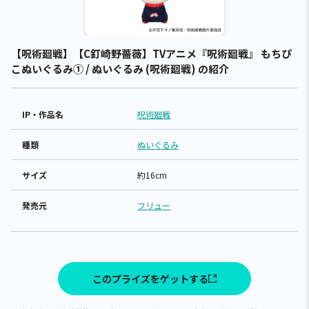
【呪術廻戦】【C釘崎野薔薇】TVアニメ『呪術廻戦』 もちぴ
こぬいぐるみ① / ぬいぐるみ (呪術廻戦) の紹介
IP・作品名
呪術廻戦
種類
ぬいぐるみ
サイズ
約16cm
発売元
フリュー
このプライズをゲットする