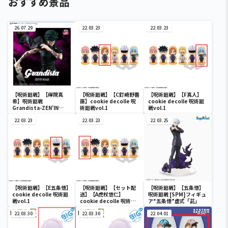
おすすめ景品
26.07.29
22.03.23
22.03.23
【呪術廻戦】【禪院真
【呪術廻戦】【C釘崎野薔
【呪術廻戦】【F真人】
希】呪術廻戦
薇】cookie decolle 呪
cookie decolle 呪術廻
Grandista-ZEN’IN
術廻戦vol.1
戦vol.1
MAKI-
22.03.23
22.03.23
22.03.25
【呪術廻戦】【E五条悟】
【呪術廻戦】【セット配
【呪術廻戦】【五条悟】
cookie decolle 呪術廻
送】【A虎杖悠仁】
呪術廻戦 [SPM]フィギュ
戦vol.1
cookie decolle 呪術廻
ア“五条悟”虚式「茈」
戦vol.1
22.03.30
22.03.30
22.04.01