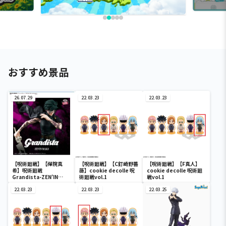
おすすめ景品
26.07.29
22.03.23
22.03.23
【呪術廻戦】【禪院真
【呪術廻戦】【C釘崎野薔
【呪術廻戦】【F真人】
希】呪術廻戦
薇】cookie decolle 呪
cookie decolle 呪術廻
Grandista-ZEN’IN
術廻戦vol.1
戦vol.1
MAKI-
22.03.23
22.03.23
22.03.25