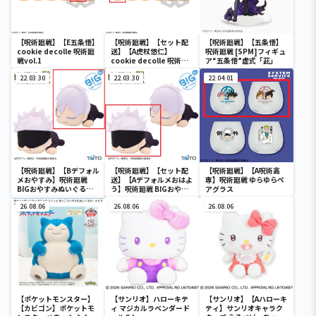
【呪術廻戦】【E五条悟】
【呪術廻戦】【セット配
【呪術廻戦】【五条悟】
cookie decolle 呪術廻
送】【A虎杖悠仁】
呪術廻戦 [SPM]フィギュ
戦vol.1
cookie decolle 呪術廻
ア“五条悟”虚式「茈」
戦vol.1
22.03.30
22.03.30
22.04.01
【呪術廻戦】【Bデフォル
【呪術廻戦】【セット配
【呪術廻戦】【A呪術高
メおやすみ】呪術廻戦
送】【Aデフォルメおはよ
専】呪術廻戦 ゆらゆらペ
BIGおやすみぬいぐるみ
う】呪術廻戦 BIGおやす
アグラス
五条悟
みぬいぐるみ 五条悟
26.08.06
26.08.06
26.08.06
【ポケットモンスター】
【サンリオ】ハローキテ
【サンリオ】【Aハローキ
【カビゴン】ポケットモ
ィ マジカルラベンダード
ティ】サンリオキャラク