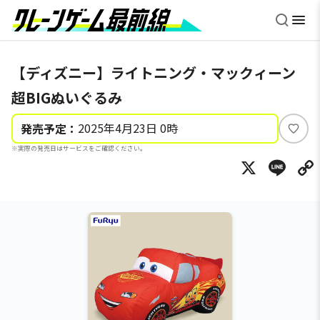
【ディズニー】ライトニング・マックィーン
超BIGぬいぐるみ
2025年4月23日 0時
発売予定：
い
※実際の発売日はサービスをご確認ください。
い
X
Li
ね