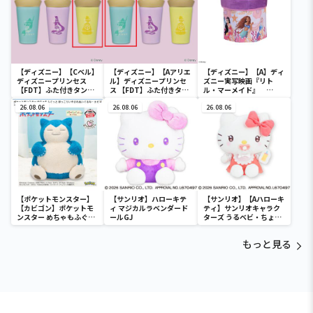
【ディズニー】【Cベル】
【ディズニー】【Aアリエ
【ディズニー】【A】ディ
ディズニープリンセス
ル】ディズニープリンセ
ズニー実写映画『リト
【FDT】ふた付きタンブ
ス 【FDT】ふた付きタン
ル・マーメイド』
ラー
ブラー
[PtZ]折り畳みボックス
26.08.06
26.08.06
チェアー
26.08.06
【ポケットモンスター】
【サンリオ】ハローキテ
【サンリオ】【Aハローキ
【カビゴン】ポケットモ
ィ マジカルラベンダード
ティ】サンリオキャラク
ンスター めちゃもふぐっ
ールGJ
ターズ うるベビ・ちょい
と ほっこりいやされぬい
デカドール
ぐるみ～カビゴン～
もっと見る