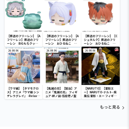
【葬送のフリーレン】【A
【葬送のフリーレン】【A
【葬送のフリーレン】【C
フリーレン】葬送のフリ
フリーレン】葬送のフリ
シュタルク】葬送のフリ
ーレン BIGもちクッシ
ーレン おひるねこ ミ
ーレン おひるねこ ミ
ョン
ニフィギュア（EX）
ニフィギュア（EX）
26.08.06
26.08.06
26.08.06
【ウマ娘】【タマモクロ
【鬼滅の刃】【狛治】ア
【NARUTO】【雷影エ
ス】アニメ『ウマ娘 シン
ニメ「鬼滅の刃」 フィギ
ー】NARUTO-ナルト- 疾
デレラグレイ』 -Relax
ュア-絆ノ装-伍拾壱ノ型
風伝 雷影・エー フィギュ
time-タマモクロス
ア～五影集結…!!～
もっと見る