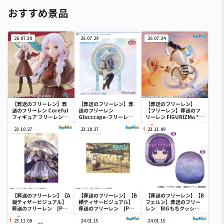
おすすめ景品
26.07.30
26.07.29
26.07.24
【葬送のフリーレン】葬
【葬送のフリーレン】葬
【葬送のフリーレン】
送のフリーレン Coreful
送のフリーレン
【フリーレン】葬送のフ
フィギュア フリーレン～
Glasscape-フリーレン
リーレン FIGURIZMα “フ
探偵ver.～
Ⅱ-
リーレン”～花舞～
23.10.27
23.10.27
23.11.09
【葬送のフリーレン】【A
【葬送のフリーレン】【B
【葬送のフリーレン】【B
縦ティザービジュアル】
横ティザービジュアル】
フェルン】葬送のフリー
葬送のフリーレン [PM]
葬送のフリーレン [PM]
レン BIGもちクッショ
アートクッションVol.1
アートクッションVol.1
ン
23.11.09
24.01.15
24.01.15