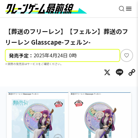
【葬送のフリーレン】【フェルン】葬送のフ
リーレン Glasscape-フェルン-
2025年4月24日 0時
発売予定：
い
※実際の発売日はサービスをご確認ください。
い
X
Li
ね