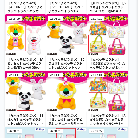
【たべっ子どうぶつ】
【たべっ子どうぶつ】
【たべっ子どうぶつ】【B
【A:HORSE】たべっ子ど
【B:ELEPHANT】たべっ
うさぎ】たべっ子どうぶ
うぶつ トラベルハンガー
子どうぶつ トラベルハン
つ BABYと一緒GBぬいぐ
ガー
るみ
22.03.09
22.04.01
22.04.01
【たべっ子どうぶつ】【A
【たべっ子どうぶつ】【C
【たべっ子どうぶつ】
らいおん】たべっ子どう
うさぎ】たべっ子どうぶ
【C:3匹&ビスケット】た
ぶつ BABYと一緒GBぬい
つ Hugビスケットぬいぐ
べっ子どうぶつ がまぐち
ぐるみ
るみ2
ランチトートバッグ2
22.04.13
22.04.13
22.04.13
【たべっ子どうぶつ】【B
【たべっ子どうぶつ】
【たべっ子どうぶつ】【A
ぱんだ】たべっ子どうぶ
【らいおん】たべっ子ど
だらけ柄】たべっ子どう
つ Hugビスケットぬいぐ
うぶつ アニバーサリー
ぶつ がまぐちランチトー
るみ2
BIG
トバッグ2
26.08.05
26.08.05
26.08.05