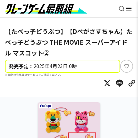
【たべっ子どうぶつ】【Dぺがさすちゃん】た
べっ子どうぶつ THE MOVIE スーパーアイド
ル マスコット②
2025年4月23日 0時
発売予定：
い
※実際の発売日はサービスをご確認ください。
い
X
Li
ね