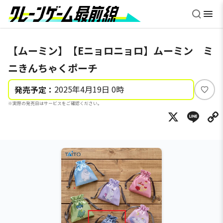
【ムーミン】【Eニョロニョロ】ムーミン ミ
ニきんちゃくポーチ
2025年4月19日 0時
発売予定：
い
※実際の発売日はサービスをご確認ください。
い
X
Li
ね