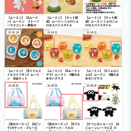
【ムーミン】【Aムーミ
【ムーミン】【セット配
【ムーミン】【セット配
ン】ムーミン ストーリ
送】ムーミン ニョロニョ
送】ムーミン ニョロニョ
ーマスコット～黄金のし
ロのスパイスボトル
ロのスパイスボトル
っぽ～
23.03.24
23.04.21
23.04.21
【ムーミン】【Bリトルミ
【ムーミン】【Bムーミン
【ムーミン】【Eニョロニ
イ＆スナフキン】ムーミ
ママ】ムーミン 5種のま
ョロ】ムーミン 5種のま
ン 豆皿セット
あるいグラス
あるいグラス
26.08.05
26.08.05
26.08.05
【星のカービィ】【Aピン
【星のカービィ】【Bブル
【ひつじのショーン】【A
ク(ポケット：ブルー)】
ー(ポケット：イエロ
ショーン(ノーマル)】ひ