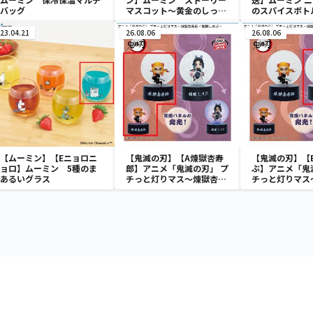
バッグ
マスコット～黄金のしっぽ
のスパイスボト
～
23.04.21
26.08.06
26.08.06
【ムーミン】【Eニョロニ
【鬼滅の刃】【A煉獄杏寿
【鬼滅の刃】【
ョロ】ムーミン 5種のま
郎】アニメ「鬼滅の刃」 プ
ぶ】アニメ「鬼
あるいグラス
チっと灯りマス～煉獄杏寿
チっと灯りマス
郎・胡蝶しのぶ～
郎・胡蝶しのぶ