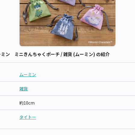
ン ミニきんちゃくポーチ / 雑貨 (ムーミン) の紹介
ムーミン
雑貨
約10cm
タイトー