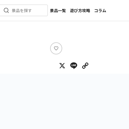
景品一覧
遊び方攻略
コラム
景品を探す
新着景品
インタビュー
カテゴリ一覧
ニュース
作品名一覧
店舗
メーカー一覧
開発
い
い
攻略
X
Line
Copy Lin
ね
プライズ
イベント
キャラ特集