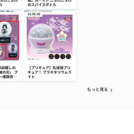
ル
のスパイスボトル
26.08.06
B胡蝶しの
【プリキュア】名探偵プリ
滅の刃」 プ
キュア！ プラネタリウムラ
～煉獄杏寿
イト
～
もっと見る