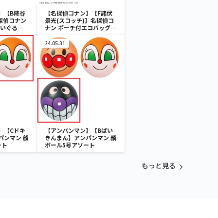
】【B降谷
【名探偵コナン】【F諸伏
探偵コナン
景光(スコッチ)】名探偵コ
ぬいぐる
ナン ポーチ付エコバッグ
谷&高木&佐
Vol.3
24.05.31
】【Cドキ
【アンパンマン】【Bばい
パンマン 顔
きんまん】アンパンマン 顔
ート
ボール5号アソート
もっと見る