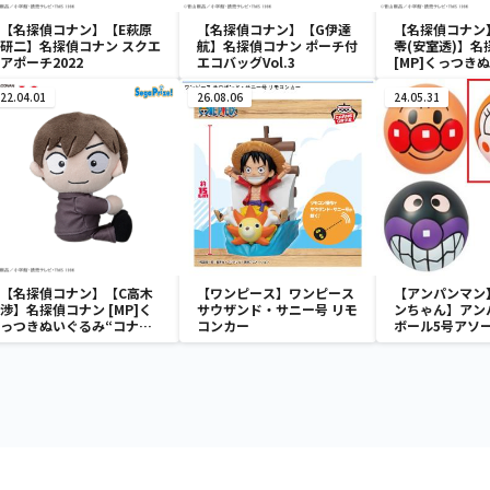
【名探偵コナン】【E萩原
【名探偵コナン】【G伊達
【名探偵コナン
研二】名探偵コナン スクエ
航】名探偵コナン ポーチ付
零(安室透)】名
アポーチ2022
エコバッグVol.3
[MP]くっつき
み“コナン&降
藤”
22.04.01
26.08.06
24.05.31
【名探偵コナン】【C高木
【ワンピース】ワンピース
【アンパンマン
渉】名探偵コナン [MP]く
サウザンド・サニー号 リモ
ンちゃん】アン
っつきぬいぐるみ“コナン
コンカー
ボール5号アソ
&降谷&高木&佐藤”