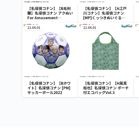
【名探偵コナン】【B毛利
【名探偵コナン】【A江戸
蘭】名探偵コナン アクぬい
川コナン】名探偵コナン
For Amusement
[MP]くっつきぬいぐる
Vol.1（EX）
み“コナン&降谷&高木&佐
藤”
22.04.01
22.04.01
【名探偵コナン】【Bホワ
【名探偵コナン】【H風見
イト】名探偵コナン [PM]
裕也】名探偵コナン ポーチ
サッカーボール2022
付エコバッグVol.3