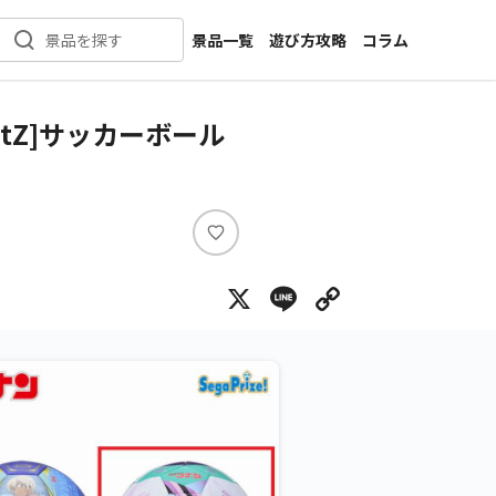
景品一覧
遊び方攻略
コラム
景品を探す
新着景品
インタビュー
カテゴリ一覧
ニュース
tZ]サッカーボール
作品名一覧
店舗
メーカー一覧
開発
攻略
い
プライズ
い
X
Line
Copy Lin
ね
イベント
キャラ特集