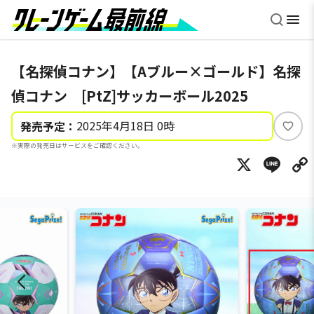
【名探偵コナン】【Aブルー×ゴールド】名探
偵コナン [PtZ]サッカーボール2025
2025年4月18日 0時
発売予定：
い
※実際の発売日はサービスをご確認ください。
い
X
Li
ね