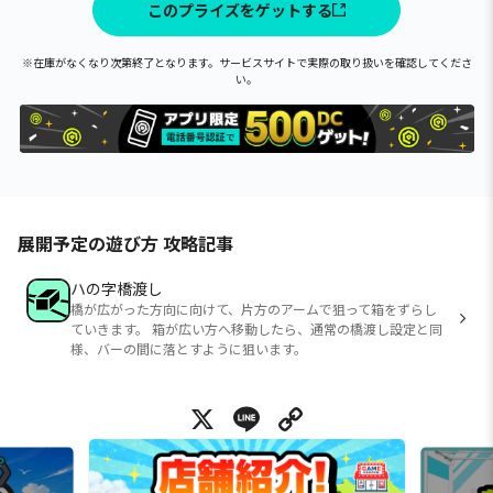
このプライズをゲットする
※在庫がなくなり次第終了となります。サービスサイトで実際の取り扱いを確認してくださ
い。
展開予定の遊び方 攻略記事
ハの字橋渡し
橋が広がった方向に向けて、片方のアームで狙って箱をずらし
ていきます。 箱が広い方へ移動したら、通常の橋渡し設定と同
様、バーの間に落とすように狙います。
X
Line
Copy Link