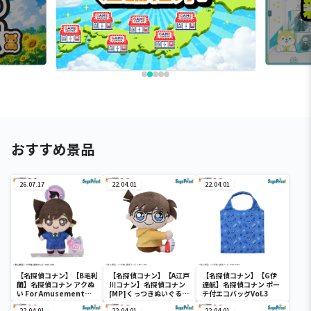
おすすめ景品
26.07.17
22.04.01
22.04.01
【名探偵コナン】【B毛利
【名探偵コナン】【A江戸
【名探偵コナン】【G伊
蘭】名探偵コナン アクぬ
川コナン】名探偵コナン
達航】名探偵コナン ポー
い For Amusement
[MP]くっつきぬいぐる
チ付エコバッグVol.3
Vol.1（EX）
み“コナン&降谷&高木&
22.04.01
22.04.01
22.04.01