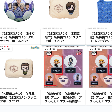
【名探偵コナン】【Bホワ
【名探偵コナン】【E萩原
【名探偵コナン
イト】名探偵コナン [PM]
研二】名探偵コナン スクエ
航】名探偵コナ
サッカーボール2022
アポーチ2022
エコバッグVol.
22.04.01
26.08.06
26.08.06
【名探偵コナン】【F風見
【鬼滅の刃】【A煉獄杏寿
【鬼滅の刃】【
裕也】名探偵コナン スクエ
郎】アニメ「鬼滅の刃」 プ
ぶ】アニメ「鬼
アポーチ2022
チっと灯りマス～煉獄杏寿
チっと灯りマス
郎・胡蝶しのぶ～
郎・胡蝶しのぶ