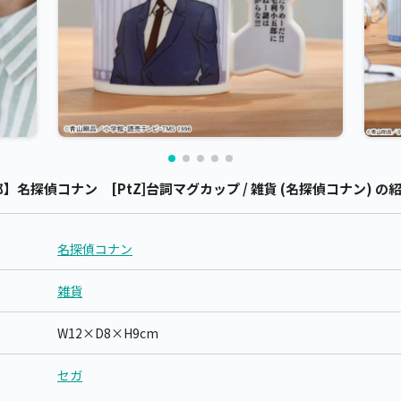
名探偵コナン [PtZ]台詞マグカップ / 雑貨 (名探偵コナン) の
名探偵コナン
雑貨
W12×D8×H9cm
セガ