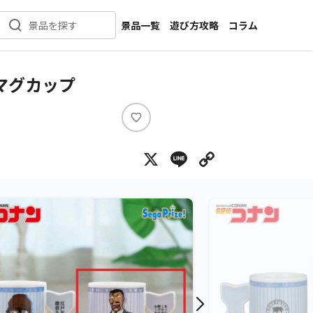
景品一覧
遊び方攻略
コラム
景品を探す
新着景品
インタビュー
カテゴリ一覧
ニュース
マグカップ
作品名一覧
店舗
メーカー一覧
開発
い
い
攻略
X
Line
Copy Lin
ね
プライズ
イベント
キャラ特集