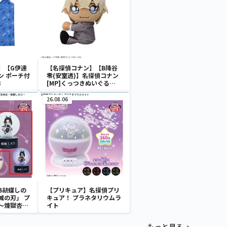
】【G伊達
【名探偵コナン】【B降谷
ン ポーチ付
零(安室透)】名探偵コナン
3
[MP]くっつきぬいぐる
み“コナン&降谷&高木&佐
藤”
26.08.06
B胡蝶しの
【プリキュア】名探偵プリ
滅の刃」 プ
キュア！ プラネタリウムラ
～煉獄杏寿
イト
～
もっと見る