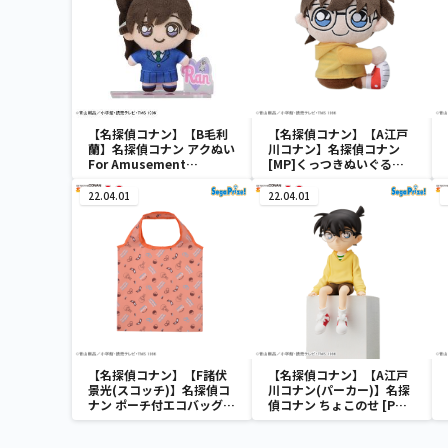
【名探偵コナン】【B毛利
【名探偵コナン】【A江戸
蘭】名探偵コナン アクぬい
川コナン】名探偵コナン
For Amusement
[MP]くっつきぬいぐる
Vol.1（EX）
み“コナン&降谷&高木&佐
藤”
22.04.01
22.04.01
【名探偵コナン】【F諸伏
【名探偵コナン】【A江戸
景光(スコッチ)】名探偵コ
川コナン(パーカー)】名探
ナン ポーチ付エコバッグ
偵コナン ちょこのせ [PM]
Vol.3
フィギュア“江戸川コナン”