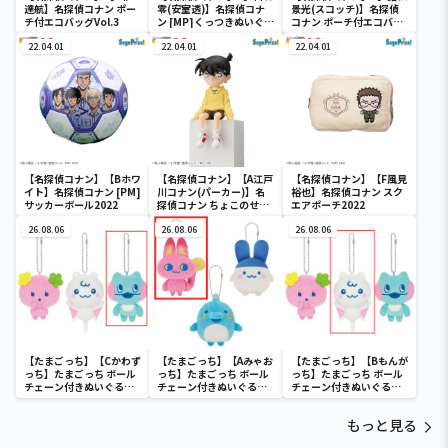
達航】名探偵コナン ポー
零(安室透)】名探偵コナ
景光(スコッチ)】名探偵
チ付エコバッグVol.3
ン [MP]くっつきぬいぐる
コナン ポーチ付エコバッ
み“コナン&降谷&高木&
グVol.3
22.04.01
佐藤”
22.04.01
22.04.01
【名探偵コナン】【Bホワ
【名探偵コナン】【A江戸
【名探偵コナン】【F風見
イト】名探偵コナン [PM]
川コナン(パーカー)】名
裕也】名探偵コナン スク
サッカーボール2022
探偵コナン ちょこのせ
エアポーチ2022
[PM]フィギュア“江戸川
26.08.06
コナン”
26.08.06
26.08.06
【たまごっち】【Cかわず
【たまごっち】【Aみゃお
【たまごっち】【Bもんが
っち】たまごっち ボール
っち】たまごっち ボール
っち】たまごっち ボール
チェーン付きぬいぐるみ
チェーン付きぬいぐるみ
チェーン付きぬいぐるみ
～Tamagotchi
～Tamagotchi
～Tamagotchi
Paradise～vol.3
Paradise～vol.2-R
Paradise～vol.3
もっと見る