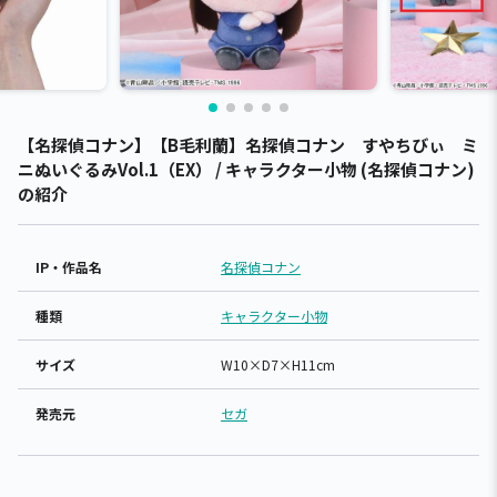
【名探偵コナン】【B毛利蘭】名探偵コナン すやちびぃ ミ
ニぬいぐるみVol.1（EX） / キャラクター小物 (名探偵コナン)
の紹介
IP・作品名
名探偵コナン
種類
キャラクター小物
サイズ
W10×D7×H11cm
発売元
セガ