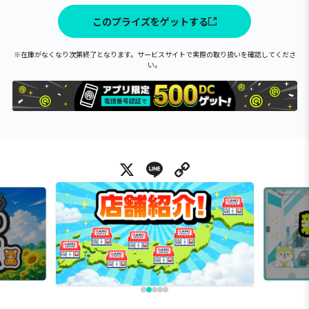
このプライズをゲットする
※在庫がなくなり次第終了となります。サービスサイトで実際の取り扱いを確認してくださ
い。
X
Line
Copy Link