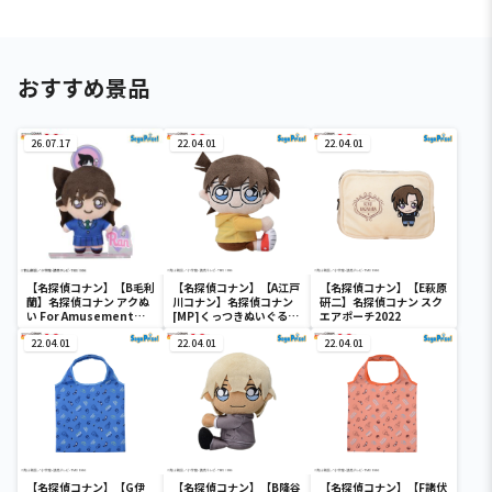
おすすめ景品
26.07.17
22.04.01
22.04.01
【名探偵コナン】【B毛利
【名探偵コナン】【A江戸
【名探偵コナン】【E萩原
蘭】名探偵コナン アクぬ
川コナン】名探偵コナン
研二】名探偵コナン スク
い For Amusement
[MP]くっつきぬいぐる
エアポーチ2022
Vol.1（EX）
み“コナン&降谷&高木&
22.04.01
佐藤”
22.04.01
22.04.01
【名探偵コナン】【G伊
【名探偵コナン】【B降谷
【名探偵コナン】【F諸伏