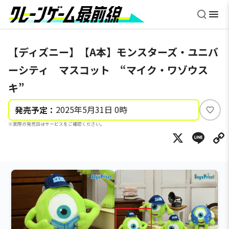
【ディズニー】【A本】モンスターズ・ユニバ
ーシティ マスコット “マイク・ワゾウス
キ”
2025年5月31日 0時
発売予定：
い
※実際の発売日はサービスをご確認ください。
い
X
Li
ね