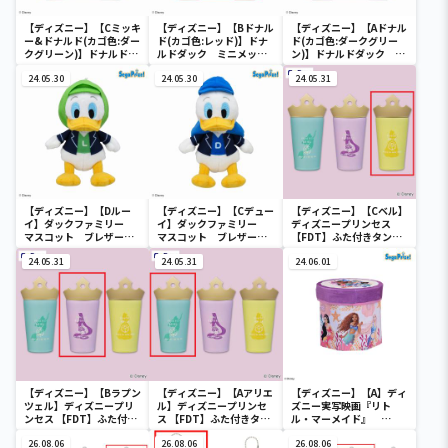
【ディズニー】【Cミッキ
【ディズニー】【Bドナル
【ディズニー】【Aドナル
ー&ドナルド(カゴ色:ダー
ド(カゴ色:レッド)】ドナ
ド(カゴ色:ダークグリー
クグリーン)】ドナルドダ
ルドダック ミニメッシ
ン)】ドナルドダック ミ
ック ミニメッシュカゴ
ュカゴ
ニメッシュカゴ
24.05.30
24.05.30
24.05.31
【ディズニー】【Dルー
【ディズニー】【Cデュー
【ディズニー】【Cベル】
イ】ダックファミリー
イ】ダックファミリー
ディズニープリンセス
マスコット ブレザーコ
マスコット ブレザーコ
【FDT】ふた付きタンブ
スチューム
スチューム
ラー
24.05.31
24.05.31
24.06.01
【ディズニー】【Bラプン
【ディズニー】【Aアリエ
【ディズニー】【A】ディ
ツェル】ディズニープリ
ル】ディズニープリンセ
ズニー実写映画『リト
ンセス 【FDT】ふた付き
ス 【FDT】ふた付きタン
ル・マーメイド』
タンブラー
ブラー
[PtZ]折り畳みボックス
26.08.06
26.08.06
チェアー
26.08.06