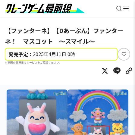
【ファンターネ】【Dあーぷん】ファンター
ネ！ マスコット ～スマイル～
2025年4月11日 0時
発売予定：
い
※実際の発売日はサービスをご確認ください。
い
X
Li
ね