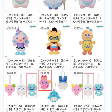
【ファンターネ】【Aあー
【ファンターネ】【Bアン
【ファンターネ】【Aあー
ぷん】ファンターネ！
モ・チョコモ】ファンタ
ぷん】ファンターネ！ L
ぬいぐるみ“あーぷん＆ビ
ーネ！ Lぬいぐるみ“あ
ぬいぐるみ“あーぷん＆ア
ヨヨン3兄弟”
ーぷん＆アンモ・チョコ
ンモ・チョコモ”
24.10.11
モ”
24.10.11
24.10.11
【ファンターネ】【Aみも
【ファンターネ】【Bルチ
【ファンターネ】【Cやこ
も】ファンターネ！ ぬ
ータ】ファンターネ！
ろ】ファンターネ！ ぬ
いぐるみ ハロウィン
ぬいぐるみ ハロウィン
いぐるみ ハロウィン
Ver.
Ver.
Ver.
26.08.06
26.08.06
26.08.06
【たまごっち】【Cかわず
【たまごっち】【Aみゃお
【たまごっち】【Bもんが
っち】たまごっち ボール
っち】たまごっち ボール
っち】たまごっち ボール