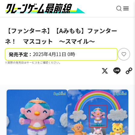
【ファンターネ】【Aみもも】ファンター
ネ！ マスコット ～スマイル～
2025年4月11日 0時
発売予定：
い
※実際の発売日はサービスをご確認ください。
い
X
Li
ね