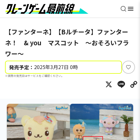
【ファンターネ】【Bルチータ】ファンター
ネ！ & you マスコット ～おそろいフラ
ワー～
2025年3月27日 0時
発売予定：
い
※実際の発売日はサービスをご確認ください。
い
X
Li
ね