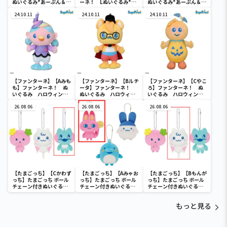
ぬいぐるみ“あーぷん＆ビ
ーネ！ Lぬいぐるみ“あ
ぬいぐるみ“あーぷん＆ア
ヨヨン3兄弟”
ーぷん＆アンモ・チョコ
ンモ・チョコモ”
24.10.11
モ”
24.10.11
24.10.11
【ファンターネ】【Aみも
【ファンターネ】【Bルチ
【ファンターネ】【Cやこ
も】ファンターネ！ ぬ
ータ】ファンターネ！
ろ】ファンターネ！ ぬ
いぐるみ ハロウィン
ぬいぐるみ ハロウィン
いぐるみ ハロウィン
Ver.
Ver.
Ver.
26.08.06
26.08.06
26.08.06
【たまごっち】【Cかわず
【たまごっち】【Aみゃお
【たまごっち】【Bもんが
っち】たまごっち ボール
っち】たまごっち ボール
っち】たまごっち ボール
チェーン付きぬいぐるみ
チェーン付きぬいぐるみ
チェーン付きぬいぐるみ
～Tamagotchi
～Tamagotchi
～Tamagotchi
Paradise～vol.3
Paradise～vol.2-R
Paradise～vol.3
もっと見る