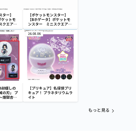
スター】
【ポケットモンスター】
ポケットモ
【Bホゲータ】ポケットモ
スクエアポ
ンスター ミニスクエアポ
ーチ
26.08.06
B胡蝶しの
【プリキュア】名探偵プリ
滅の刃」 プ
キュア！ プラネタリウムラ
～煉獄杏寿
イト
～
もっと見る