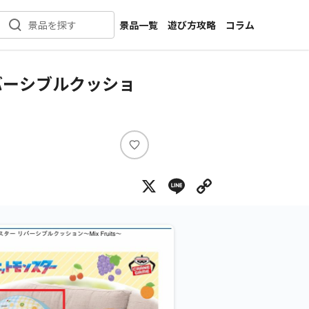
景品一覧
遊び方攻略
コラム
景品を探す
新着景品
インタビュー
カテゴリ一覧
ニュース
バーシブルクッショ
作品名一覧
店舗
メーカー一覧
開発
攻略
い
プライズ
い
X
Line
Copy Lin
ね
イベント
キャラ特集