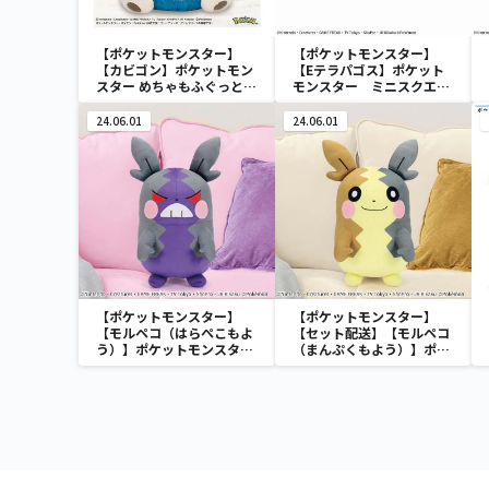
【ポケットモンスター】
【ポケットモンスター】
【カビゴン】ポケットモン
【Eテラパゴス】ポケット
スター めちゃもふぐっと
モンスター ミニスクエア
ほっこりいやされぬいぐる
ポーチ
み～カビゴン～
24.06.01
24.06.01
【ポケットモンスター】
【ポケットモンスター】
【モルペコ（はらぺこもよ
【セット配送】【モルペコ
う）】ポケットモンスター
（まんぷくもよう）】ポケ
めちゃもふぐっとぬいぐる
ットモンスター めちゃもふ
み～モルペコ（はらぺこも
ぐっとぬいぐるみ～モルペ
よう）～
コ（まんぷくもよう）～