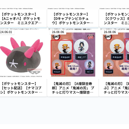
【ポケットモンスター】
【ポケットモンスター】
【ポケットモン
【Aニャオハ】ポケットモ
【Dキャプテンピカチュ
【Cクワッス】
ンスター ミニスクエアポ
ウ】ポケットモンスター
ンスター ミニ
ーチ
ミニスクエアポーチ
ーチ
24.06.01
26.08.06
26.08.06
【ポケットモンスター】
【鬼滅の刃】【A煉獄杏寿
【鬼滅の刃】【
【セット配送】【ナマコブ
郎】アニメ「鬼滅の刃」 プ
ぶ】アニメ「鬼
シ】ポケットモンスター め
チっと灯りマス～煉獄杏寿
チっと灯りマス
ちゃもふぐっとぬいぐるみ
郎・胡蝶しのぶ～
郎・胡蝶しのぶ
～ナマコブシ～