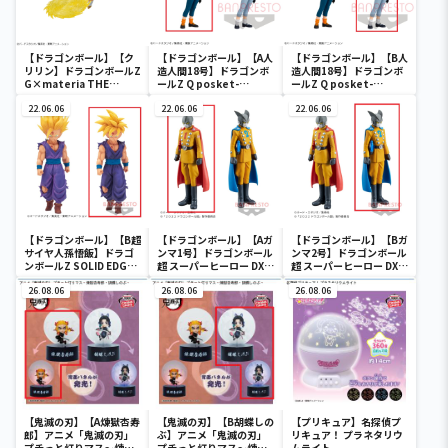
【ドラゴンボール】【ク
【ドラゴンボール】【A人
【ドラゴンボール】【B人
リリン】ドラゴンボールZ
造人間18号】ドラゴンボ
造人間18号】ドラゴンボ
G×materia THE
ールZ Q posket-
ールZ Q posket-
KRILLIN
ANDROID 18-Ⅱ
ANDROID 18-Ⅱ
22.06.06
22.06.06
22.06.06
【ドラゴンボール】【B超
【ドラゴンボール】【Aガ
【ドラゴンボール】【Bガ
サイヤ人孫悟飯】ドラゴ
ンマ1号】ドラゴンボール
ンマ2号】ドラゴンボール
ンボールZ SOLID EDGE
超 スーパーヒーロー DXF-
超 スーパーヒーロー DXF-
WORKS-THE出陣-5
ガンマ1号＆ガンマ2号-
ガンマ1号＆ガンマ2号-
26.08.06
26.08.06
26.08.06
【鬼滅の刃】【A煉獄杏寿
【鬼滅の刃】【B胡蝶しの
【プリキュア】名探偵プ
郎】アニメ「鬼滅の刃」
ぶ】アニメ「鬼滅の刃」
リキュア！ プラネタリウ
プチっと灯りマス～煉獄
プチっと灯りマス～煉獄
ムライト