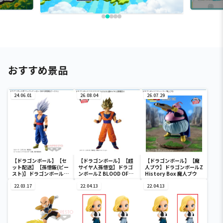
おすすめ景品
24.06.01
26.08.04
26.07.29
【ドラゴンボール】【セ
【ドラゴンボール】【超
【ドラゴンボール】【魔
ット配送】【孫悟飯(ビー
サイヤ人孫悟空】ドラゴ
人ブウ】ドラゴンボールZ
スト)】ドラゴンボール超
ンボールZ BLOOD OF
History Box 魔人ブウ
スーパーヒーロー DXF-孫
SAIYANS-超サイヤ人孫悟
悟飯(ビースト)-
22.03.17
空-Ⅱ
22.04.13
22.04.13