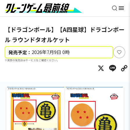
【ドラゴンボール】【A四星球】ドラゴンボー
ル ラウンドタオルケット
2026年7月9日 0時
発売予定：
い
※実際の発売日はサービスをご確認ください。
い
X
Li
ね