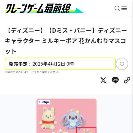
【ディズニー】【Dミス・バニー】ディズニー
キャラクター ミルキーボア 花かんむりマスコ
ット
2025年4月12日 0時
発売予定：
い
※実際の発売日はサービスをご確認ください。
い
X
Li
ね