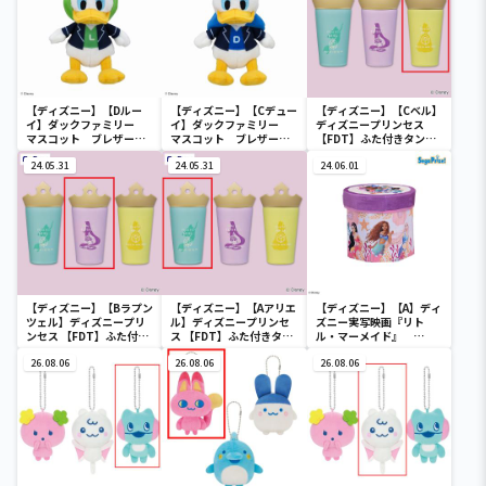
【ディズニー】【Dルー
【ディズニー】【Cデュー
【ディズニー】【Cベル】
イ】ダックファミリー
イ】ダックファミリー
ディズニープリンセス
マスコット ブレザーコ
マスコット ブレザーコ
【FDT】ふた付きタンブ
スチューム
スチューム
ラー
24.05.31
24.05.31
24.06.01
【ディズニー】【Bラプン
【ディズニー】【Aアリエ
【ディズニー】【A】ディ
ツェル】ディズニープリ
ル】ディズニープリンセ
ズニー実写映画『リト
ンセス 【FDT】ふた付き
ス 【FDT】ふた付きタン
ル・マーメイド』
タンブラー
ブラー
[PtZ]折り畳みボックス
26.08.06
26.08.06
チェアー
26.08.06