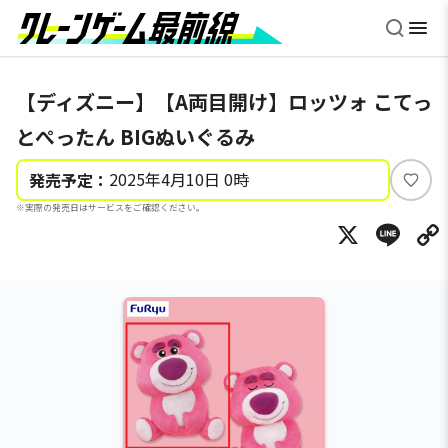
【ディズニー】【A両目開け】ロッツォ こてっ
とぺったん BIGぬいぐるみ
2025年4月10日 0時
発売予定：
い
※実際の発売日はサービスをご確認ください。
い
X
Li
ね