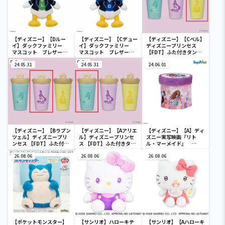
【ディズニー】【Dルー
【ディズニー】【Cデュー
【ディズニー】【Cベル】
イ】ダックファミリー
イ】ダックファミリー
ディズニープリンセス
マスコット ブレザーコ
マスコット ブレザーコ
【FDT】ふた付きタンブ
スチューム
スチューム
ラー
24.05.31
24.05.31
24.06.01
【ディズニー】【Bラプン
【ディズニー】【Aアリエ
【ディズニー】【A】ディ
ツェル】ディズニープリ
ル】ディズニープリンセ
ズニー実写映画『リト
ンセス 【FDT】ふた付き
ス 【FDT】ふた付きタン
ル・マーメイド』
タンブラー
ブラー
[PtZ]折り畳みボックス
26.08.06
26.08.06
チェアー
26.08.06
【ポケットモンスター】
【サンリオ】ハローキテ
【サンリオ】【Aハローキ