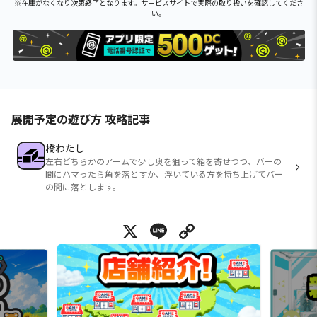
※在庫がなくなり次第終了となります。サービスサイトで実際の取り扱いを確認してくださ
い。
展開予定の遊び方 攻略記事
橋わたし
左右どちらかのアームで少し奥を狙って箱を寄せつつ、バーの
間にハマったら角を落とすか、浮いている方を持ち上げてバー
の間に落とします。
X
Line
Copy Link