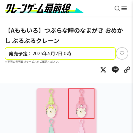
【Aももいろ】つぶらな瞳のなまがき おめか
し ぶるぶるクレーン
2025年5月2日 0時
発売予定：
い
※実際の発売日はサービスをご確認ください。
い
X
Li
ね