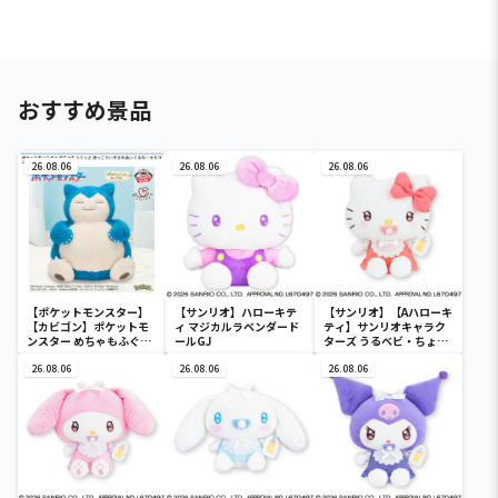
おすすめ景品
26.08.06
26.08.06
26.08.06
【ポケットモンスター】
【サンリオ】ハローキテ
【サンリオ】【Aハローキ
【カビゴン】ポケットモ
ィ マジカルラベンダード
ティ】サンリオキャラク
ンスター めちゃもふぐっ
ールGJ
ターズ うるベビ・ちょい
と ほっこりいやされぬい
デカドール
ぐるみ～カビゴン～
26.08.06
26.08.06
26.08.06