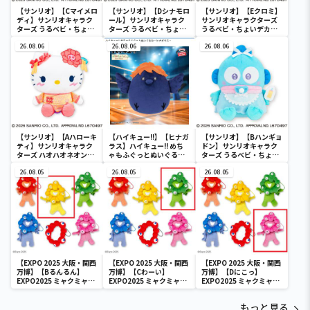
【サンリオ】【Cマイメロ
【サンリオ】【Dシナモロ
【サンリオ】【Eクロミ】
ディ】サンリオキャラク
ール】サンリオキャラク
サンリオキャラクターズ
ターズ うるベビ・ちょい
ターズ うるベビ・ちょい
うるベビ・ちょいデカド
デカドール
デカドール
ール
26.08.06
26.08.06
26.08.06
【サンリオ】【Aハローキ
【ハイキュー!!】【ヒナガ
【サンリオ】【Bハンギョ
ティ】サンリオキャラク
ラス】ハイキュー!! めち
ドン】サンリオキャラク
ターズ ハオハオネオンタ
ゃもふぐっとぬいぐるみ
ターズ うるベビ・ちょい
ウンドールBIGタイプ1
～ヒナガラス～
デカドール
26.08.05
26.08.05
26.08.05
【EXPO 2025 大阪・関西
【EXPO 2025 大阪・関西
【EXPO 2025 大阪・関西
万博】【Bるんるん】
万博】【Cわーい】
万博】【Dにこっ】
EXPO2025 ミャクミャク
EXPO2025 ミャクミャク
EXPO2025 ミャクミャク
カラフルゴム紐付きぬい
カラフルゴム紐付きぬい
カラフルゴム紐付きぬい
ぐるみ
ぐるみ
ぐるみ
もっと見る