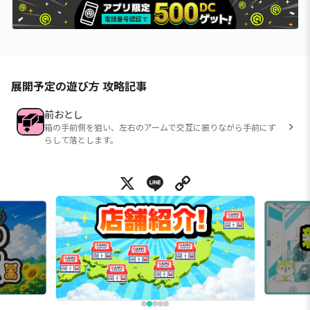
展開予定の遊び方 攻略記事
前おとし
箱の手前側を狙い、左右のアームで交互に振りながら手前にず
らして落とします。
X
Line
Copy Link