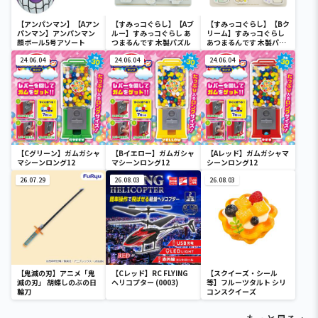
【アンパンマン】【Aアン
【すみっコぐらし】【Aブ
【すみっコぐらし】【Bク
パンマン】アンパンマン
ルー】すみっコぐらし あ
リーム】すみっコぐらし
顔ボール5号アソート
つまるんです 木製パズル
あつまるんです 木製パズ
ル
24.06.04
24.06.04
24.06.04
【Cグリーン】ガムガシャ
【Bイエロー】ガムガシャ
【Aレッド】ガムガシャマ
マシーンロング12
マシーンロング12
シーンロング12
26.07.29
26.08.03
26.08.03
【鬼滅の刃】アニメ「鬼
【Cレッド】RC FLYING
【スクイーズ・シール
滅の刃」 胡蝶しのぶの日
ヘリコプター (0003)
等】フルーツタルト シリ
輪刀
コンスクイーズ