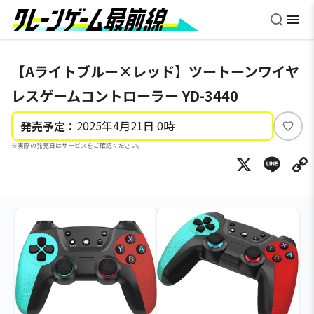
【Aライトブルー×レッド】ツートーンワイヤ
レスゲームコントローラー YD-3440
2025年4月21日 0時
発売予定：
い
※実際の発売日はサービスをご確認ください。
い
X
Li
ね