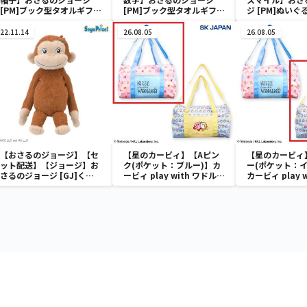
[PM]ブック型タオルギフト
[PM]ブック型タオルギフト
ジ [PM]ぬい
ボックス
ボックス
ト
22.11.14
26.08.05
26.08.05
【おさるのジョージ】【セ
【星のカービィ】【Aピン
【星のカービィ
ット配送】【ジョージ】お
ク(ポケット：ブルー)】カ
ー(ポケット：イ
さるのジョージ [GJ]くっ
ービィ play with ワドルデ
カービィ play 
たりぬいぐるみ
ィ ボストンバッグ
ディ ボストン