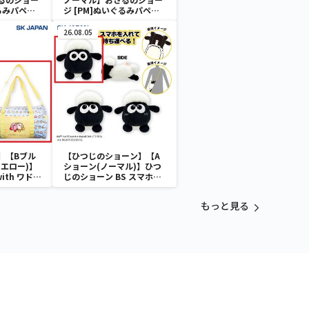
ぐるみパペッ
ジ [PM]ぬいぐるみパペッ
ト
26.08.05
】【Bブル
【ひつじのショーン】【A
エロー)】
ショーン(ノーマル)】ひつ
with ワドル
じのショーン BS スマホシ
バッグ
ョーンルダー
もっと見る