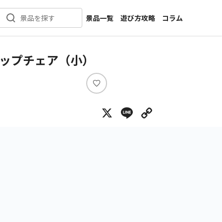
景品一覧
遊び方攻略
コラム
景品を探す
新着景品
インタビュー
カテゴリ一覧
ニュース
テップチェア（小）
作品名一覧
店舗
メーカー一覧
開発
い
い
攻略
X
Line
Copy Lin
ね
プライズ
イベント
キャラ特集