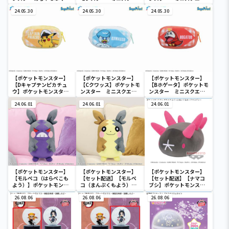
と ほっこりいやされぬい
アポーチ
ポーチ
ぐるみ～カビゴン～
24.05.30
24.05.30
24.05.30
【ポケットモンスター】
【ポケットモンスター】
【ポケットモンスター】
【Dキャプテンピカチュ
【Cクワッス】ポケットモ
【Bホゲータ】ポケットモ
ウ】ポケットモンスタ
ンスター ミニスクエア
ンスター ミニスクエア
ー ミニスクエアポーチ
ポーチ
ポーチ
24.06.01
24.06.01
24.06.01
【ポケットモンスター】
【ポケットモンスター】
【ポケットモンスター】
【モルペコ（はらぺこも
【セット配送】【モルペ
【セット配送】【ナマコ
よう）】ポケットモンス
コ（まんぷくもよう）】
ブシ】ポケットモンスタ
ター めちゃもふぐっとぬ
ポケットモンスター めち
ー めちゃもふぐっとぬい
いぐるみ～モルペコ（は
26.08.06
ゃもふぐっとぬいぐるみ
26.08.06
ぐるみ～ナマコブシ～
26.08.06
らぺこもよう）～
～モルペコ（まんぷくも
よう）～