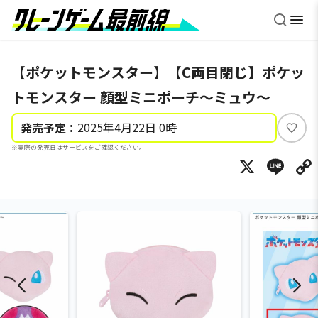
【ポケットモンスター】【C両目閉じ】ポケッ
トモンスター 顔型ミニポーチ～ミュウ～
2025年4月22日 0時
発売予定：
い
※実際の発売日はサービスをご確認ください。
い
X
Li
ね