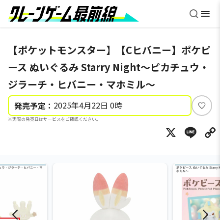
【ポケットモンスター】【Cヒバニー】ポケピ
ース ぬいぐるみ Starry Night～ピカチュウ・
ジラーチ・ヒバニー・マホミル～
2025年4月22日 0時
発売予定：
い
※実際の発売日はサービスをご確認ください。
い
X
Li
ね