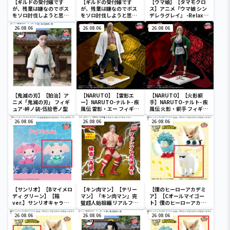
【ギルドの受付嬢です
【ギルドの受付嬢です
【ウマ娘】【タマモクロ
が、残業は嫌なのでボス
が、残業は嫌なのでボス
ス】アニメ『ウマ娘 シン
をソロ討伐しようと思い
をソロ討伐しようと思い
デレラグレイ』 -Relax
ます】【アリナ・クロー
ます】【アリナ・クロー
time-タマモクロス
バー】ギルドの受付嬢で
26.08.06
バー】ギルドの受付嬢で
26.08.06
26.08.06
すが、残業は嫌なのでボ
すが、残業は嫌なのでボ
スをソロ討伐しようと思
スをソロ討伐しようと思
います アリナ・クローバ
います ちょこのせ
ー フィギュア
[PM]フィギュア“アリ
ナ・クローバー”
【鬼滅の刃】【狛治】ア
【NARUTO】【雷影エ
【NARUTO】【火影綱
ニメ「鬼滅の刃」 フィギ
ー】NARUTO-ナルト- 疾
手】NARUTO-ナルト- 疾
ュア-絆ノ装-伍拾壱ノ型
風伝 雷影・エー フィギュ
風伝 火影・綱手 フィギュ
ア～五影集結…!!～
ア～五影集結…!!～
26.08.06
26.08.06
26.08.06
【サンリオ】【Bマイメロ
【キン肉マン】【テリー
【僕のヒーローアカデミ
ディ グリーン】【箱
マン】『キン肉マン』完
ア】【Cオールマイゴー
ver.】サンリオキャラク
璧超人始祖編 リアルフィ
ト】僕のヒーローアカデ
ターズ おおきな
ギュア-テリーマン-
ミア Fluffy Puffy～デク
SOFVIMATES～マイメロ
26.08.06
26.08.06
シープ＆バクドッグ＆オ
26.08.06
ディ マーメイドver. ～
ールマイゴート～