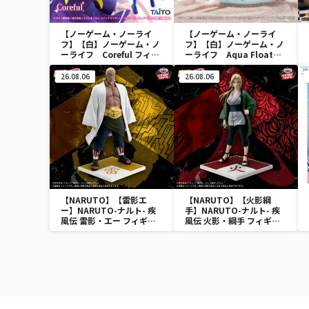
【ノーゲーム・ノーライ
【ノーゲーム・ノーライ
フ】【白】ノーゲーム・ノ
フ】【白】ノーゲーム・ノ
ーライフ Coreful フィギ
ーライフ Aqua Float
ュア 白～猫耳制服ver.～
Girls フィギュア 白
Renewal
26.08.06
26.08.06
【NARUTO】【雷影エ
【NARUTO】【火影綱
ー】NARUTO-ナルト- 疾
手】NARUTO-ナルト- 疾
風伝 雷影・エー フィギュ
風伝 火影・綱手 フィギュ
ア～五影集結…!!～
ア～五影集結…!!～