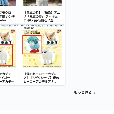
マモクロ
【鬼滅の刃】【狛治】アニ
マ娘 シンデ
メ「鬼滅の刃」 フィギュ
lax
ア-絆ノ装-伍拾壱ノ型
ロス
26.08.06
アカデミ
【僕のヒーローアカデミ
マイゴー
ア】【Aデクシープ】僕の
ーアカデミ
ヒーローアカデミア Fluffy
ffy～デクシー
Puffy～デクシープ＆バク
＆オールマ
ドッグ＆オールマイゴート
もっと見る
～