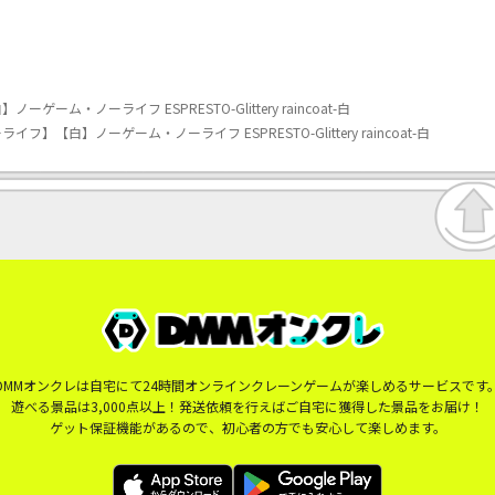
ム・ノーライフ ESPRESTO-Glittery raincoat-白
フ】【白】ノーゲーム・ノーライフ ESPRESTO-Glittery raincoat-白
DMMオンクレは自宅にて24時間オンラインクレーンゲームが楽しめるサービスです
遊べる景品は3,000点以上！発送依頼を行えばご自宅に獲得した景品をお届け！
ゲット保証機能があるので、初心者の方でも安心して楽しめます。