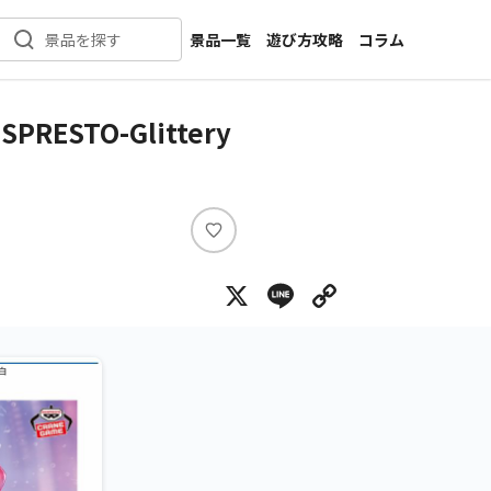
景品一覧
遊び方攻略
コラム
景品を探す
新着景品
インタビュー
カテゴリ一覧
ニュース
TO-Glittery
作品名一覧
店舗
メーカー一覧
開発
攻略
い
プライズ
い
X
Line
Copy Lin
ね
イベント
キャラ特集