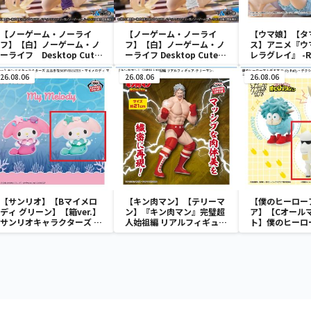
【ノーゲーム・ノーライ
【ノーゲーム・ノーライ
【ウマ娘】【タ
フ】【白】ノーゲーム・ノ
フ】【白】ノーゲーム・ノ
ス】アニメ『ウ
ーライフ Desktop Cute
ーライフ Desktop Cute
レラグレイ』 -Re
フィギュア 白～猫耳Tシ
フィギュア 白～猫耳Tシャ
time-タマモク
ャツver.～
ツver.～Renewal
26.08.06
26.08.06
26.08.06
【サンリオ】【Bマイメロ
【キン肉マン】【テリーマ
【僕のヒーロー
ディ グリーン】【箱ver.】
ン】『キン肉マン』完璧超
ア】【Cオール
サンリオキャラクターズ お
人始祖編 リアルフィギュ
ト】僕のヒーロ
おきなSOFVIMATES～マ
ア-テリーマン-
ア Fluffy Pu
イメロディ マーメイドver.
プ＆バクドッグ
～
イゴート～