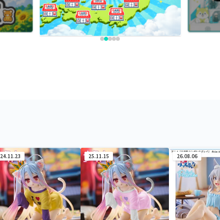
24.11.23
25.11.15
26.08.06